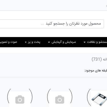
ستشو و نظافت
سرمایش و گرمایش
پخت و پز
صوت و تصویر
نه
(731)
طبقه های موجود: