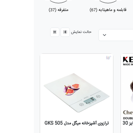
قابلمه و ماهیتابه
متفرقه
(37)
(67)
حالت نمایش
ماهیتابه دوطرفه چفل CHEFEL سایز 30
ترازوی آشپزخانه میگل مدل GKS 505