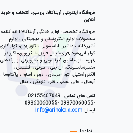
فروشگاه اینترنتی آریناکالا، بررسی، انتخاب و خرید
آنلاین
فروشگاه تخصصی لوازم خانگی آریناکالا ارائه کننده
محصولات لوازم الکترونیکی و دیجیتالی ، لوازم
آشپزخانه ، ماشین لباسشویی ، تلویزیون، کولر گازی,
کولر آبی,هود ,فر ,یخچال فریزر,مایکروویو,ماکروفر
,قهوه ساز ,ماشین ظرفشویی و جاروبرقی از برندهای
معتبرسامسونگ، ال جی ، سونی ، فیلیپس ،
الکترواستیل، لتو، امرسان ، دوو ، اسنوا ، پاکشوما ،
آبسال ، عالی نسب ، فلر ، دلونگی ، تفال
تلفن های تماس:
55407049
021
-09370060055 -09360060055
ایمیل:
info@arinakala.com
نمادها