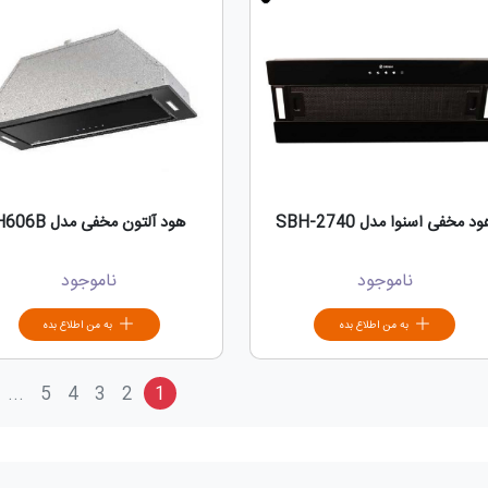
د مخفی اسنوا مدل SBH-2740
هود آلتون مخفی مدل H606B
ناموجود
ناموجود
به من اطلاع بده
به من اطلاع بده
...
5
4
3
2
1