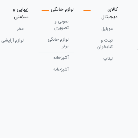
کالای
لوازم خانگی
زیبایی و
دیجیتال
سلامتی
صوتی و
تصویری
موبایل
عطر
لوازم خانگی
تبلت و
لوازم آرایشی
برقی
کتابخوان
آشپزخانه
لپتاپ
آشپزخانه