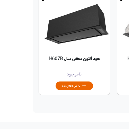
هود آلتون مخفی مدل H607B
ناموجود
به من اطلاع بده