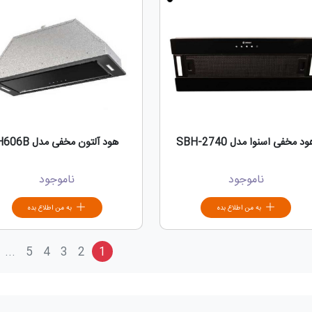
د مخفی اسنوا مدل SBH-2740
هود آلتون مخفی مدل H606B
ناموجود
ناموجود
به من اطلاع بده
به من اطلاع بده
...
5
4
3
2
1