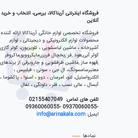
فروشگاه اینترنتی آریناکالا، بررسی، انتخاب و خرید
آنلاین
فروشگاه تخصصی لوازم خانگی آریناکالا ارائه کننده
محصولات لوازم الکترونیکی و دیجیتالی ، لوازم
آشپزخانه ، ماشین لباسشویی ، تلویزیون، کولر گازی,
کولر آبی,هود ,فر ,یخچال فریزر,مایکروویو,ماکروفر
,قهوه ساز ,ماشین ظرفشویی و جاروبرقی از برندهای
معتبرسامسونگ، ال جی ، سونی ، فیلیپس ،
الکترواستیل، لتو، امرسان ، دوو ، اسنوا ، پاکشوما ،
آبسال ، عالی نسب ، فلر ، دلونگی ، تفال
تلفن های تماس:
55407049
021
-09370060055 -09360060055
ایمیل:
info@arinakala.com
نمادها