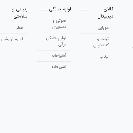
کالای
لوازم خانگی
زیبایی و
دیجیتال
سلامتی
صوتی و
تصویری
موبایل
عطر
لوازم خانگی
تبلت و
لوازم آرایشی
برقی
کتابخوان
آشپزخانه
لپتاپ
آشپزخانه