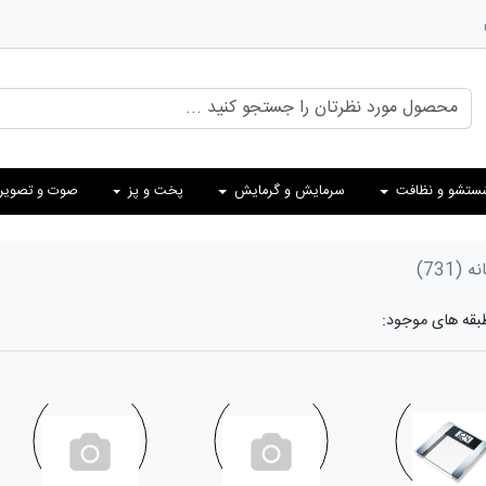
ستشو و نظافت
سرمایش و گرمایش
پخت و پز
صوت و تصویر
نه
(731)
طبقه های موجود: