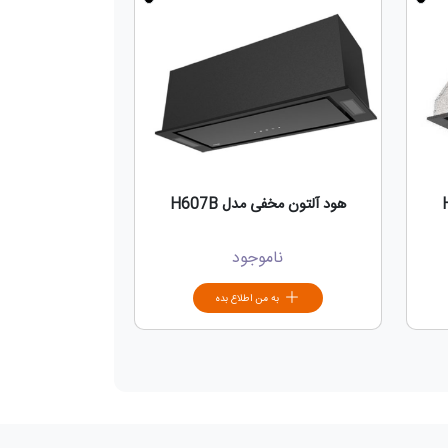
هود آلتون مخفی مدل H607B
ناموجود
به من اطلاع بده