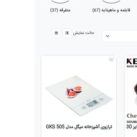
قابلمه و ماهیتابه
متفرقه
(37)
(67)
حالت نمایش
ماهیتابه دوطرفه چفل CHEFEL سایز 30
ترازوی آشپزخانه میگل مدل GKS 505