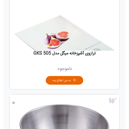
ترازوی آشپزخانه میگل مدل GKS 505
ناموجود
به من اطلاع بده