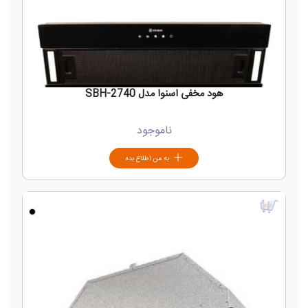
هود مخفی اسنوا مدل SBH-2740
ناموجود
به من اطلاع بده