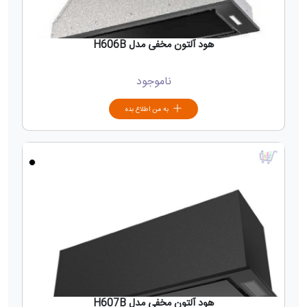
هود آلتون مخفی مدل H606B
ناموجود
به من اطلاع بده
هود آلتون مخفی مدل H607B