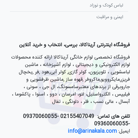
لباس کودک و نوزاد
ایمنی و مراقبت
فروشگاه اینترنتی آریناکالا، بررسی، انتخاب و خرید آنلاین
فروشگاه تخصصی لوازم خانگی آریناکالا ارائه کننده محصولات
لوازم الکترونیکی و دیجیتالی ، لوازم آشپزخانه ، ماشین
لباسشویی ، تلویزیون، کولر گازی, کولر آبی,هود ,فر ,یخچال
فریزر,مایکروویو,ماکروفر ,قهوه ساز ,ماشین ظرفشویی و
جاروبرقی از برندهای معتبرسامسونگ، ال جی ، سونی ،
فیلیپس ، الکترواستیل، لتو، امرسان ، دوو ، اسنوا ، پاکشوما ،
آبسال ، عالی نسب ، فلر ، دلونگی ، تفال
تلفن های تماس:
021
55407049 -09370060055
-09360060055
ایمیل:
info@arinakala.com