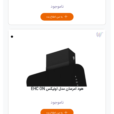
ناموجود
به من اطلاع بده
هود امرسان مدل اونیکس EHC ON
ناموجود
به من اطلاع بده