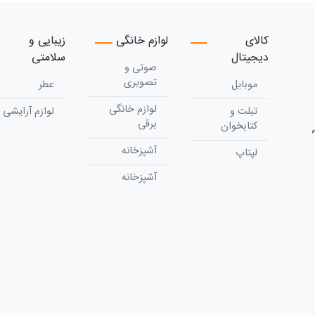
کالای
لوازم خانگی
زیبایی و
دیجیتال
سلامتی
صوتی و
تصویری
موبایل
عطر
لوازم خانگی
تبلت و
لوازم آرایشی
برقی
کتابخوان
آشپزخانه
لپتاپ
آشپزخانه