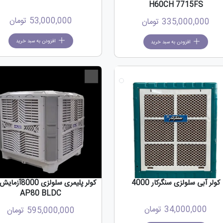
H60CH 7715FS
53,000,000
تومان
335,000,000
تومان
افزودن به سبد خرید
افزودن به سبد خرید
جدید
کولر آبی سلولزی سنگرکار 4000
کولر پلیمری سلولزی 0
AP80 BLDC
34,000,000
تومان
595,000,000
تومان