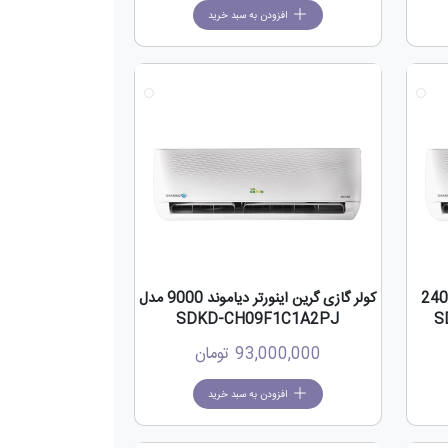
افزودن به سبد خرید
جدید
جدید
اینورتر دیاموند 24000
کولر گازی گرین اینورتر دیاموند 9000 مدل
SDKD-CH09F1C1A2PJ
93,000,000
تومان
افزودن به سبد خرید