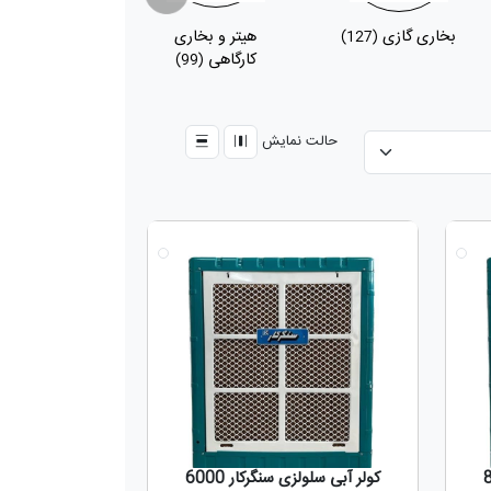
بخاری گازی
هیتر و بخاری
پکیج
(48)
(127)
کارگاهی
(99)
حالت نمایش
جدید
جدید
کولر آبی سلولزی سنگرکار 6000