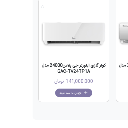
جدید
جدید
کولر گازی جی پلاس اینورتر 30000 مدل
کولر گازی اینورتر جی پلاس24000 مدل
GAC-TV24TP1A
141,000,000
تومان
افزودن به سبد خرید