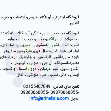
فروشگاه اینترنتی آریناکالا، بررسی، انتخاب و خرید
آنلاین
فروشگاه تخصصی لوازم خانگی آریناکالا ارائه کننده
محصولات لوازم الکترونیکی و دیجیتالی ، لوازم
آشپزخانه ، ماشین لباسشویی ، تلویزیون، کولر گازی,
کولر آبی,هود ,فر ,یخچال فریزر,مایکروویو,ماکروفر
,قهوه ساز ,ماشین ظرفشویی و جاروبرقی از برندهای
معتبرسامسونگ، ال جی ، سونی ، فیلیپس ،
الکترواستیل، لتو، امرسان ، دوو ، اسنوا ، پاکشوما ،
آبسال ، عالی نسب ، فلر ، دلونگی ، تفال
تلفن های تماس:
55407049
021
-09370060055 -09360060055
ایمیل:
info@arinakala.com