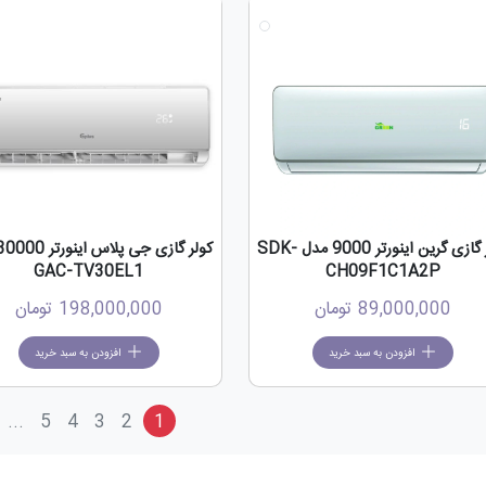
کولر گازی گرین اینورتر 9000 مدل SDK-
GAC-TV30EL1
CH09F1C1A2P
89,000,000
تومان
198,000,000
تومان
افزودن به سبد خرید
افزودن به سبد خرید
...
5
4
3
2
1