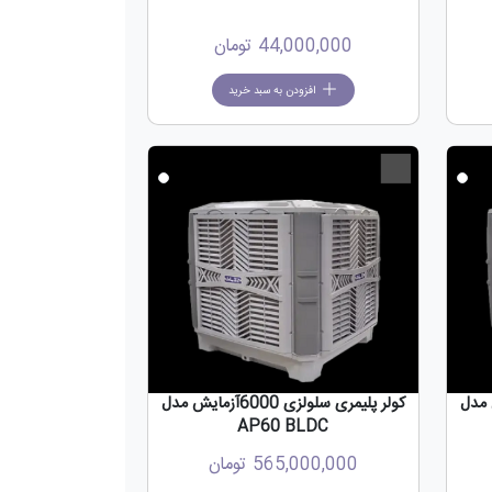
44,000,000
تومان
افزودن به سبد خرید
جدید
جدید
800آزمایش مدل
کولر پلیمری سلولزی 6000آزمایش مدل
AP60 BLDC
565,000,000
تومان