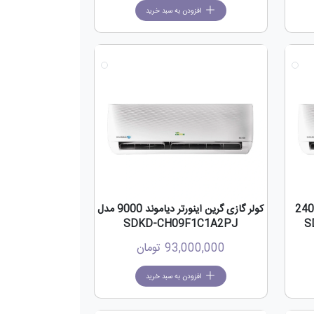
افزودن به سبد خرید
جدید
جدید
اینورتر دیاموند 24000
کولر گازی گرین اینورتر دیاموند 9000 مدل
SDKD-CH09F1C1A2PJ
93,000,000
تومان
افزودن به سبد خرید