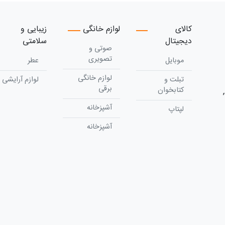
کالای
لوازم خانگی
زیبایی و
دیجیتال
سلامتی
صوتی و
تصویری
موبایل
عطر
لوازم خانگی
تبلت و
لوازم آرایشی
برقی
کتابخوان
آشپزخانه
لپتاپ
آشپزخانه