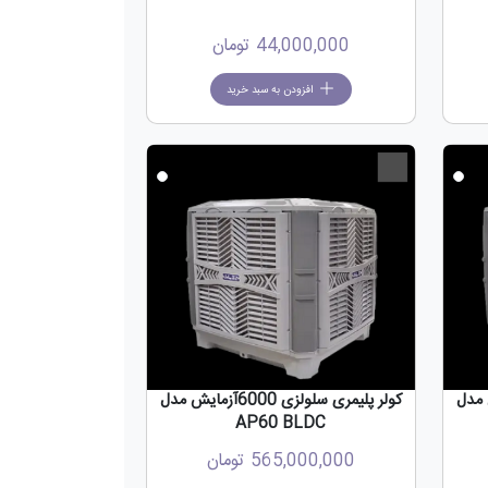
44,000,000
تومان
افزودن به سبد خرید
جدید
جدید
800آزمایش مدل
کولر پلیمری سلولزی 6000آزمایش مدل
AP60 BLDC
565,000,000
تومان