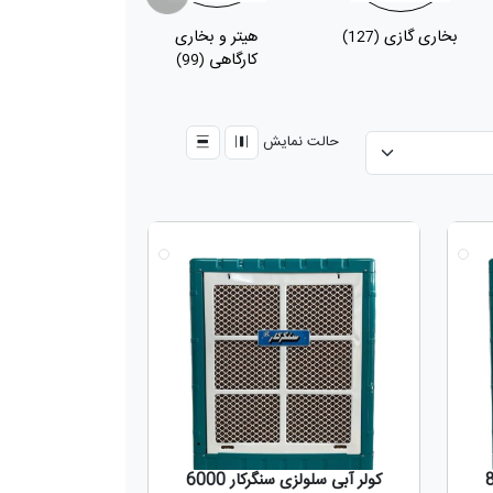
بخاری گازی
هیتر و بخاری
پکیج
(48)
(127)
کارگاهی
(99)
حالت نمایش
جدید
جدید
کولر آبی سلولزی سنگرکار 6000