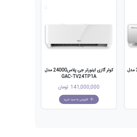
جدید
جدید
کولر گازی جی پلاس اینورتر 30000 مدل
کولر گازی اینورتر جی پلاس24000 مدل
GAC-TV24TP1A
141,000,000
تومان
افزودن به سبد خرید