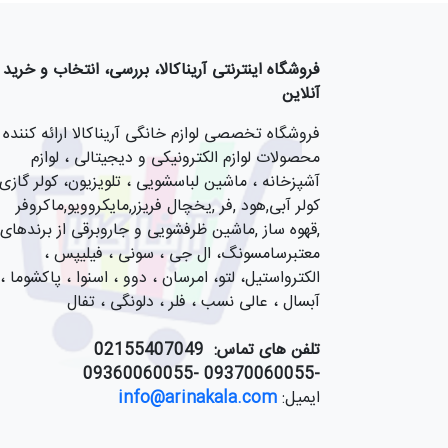
فروشگاه اینترنتی آریناکالا، بررسی، انتخاب و خرید
آنلاین
فروشگاه تخصصی لوازم خانگی آریناکالا ارائه کننده
محصولات لوازم الکترونیکی و دیجیتالی ، لوازم
آشپزخانه ، ماشین لباسشویی ، تلویزیون، کولر گازی,
کولر آبی,هود ,فر ,یخچال فریزر,مایکروویو,ماکروفر
,قهوه ساز ,ماشین ظرفشویی و جاروبرقی از برندهای
معتبرسامسونگ، ال جی ، سونی ، فیلیپس ،
الکترواستیل، لتو، امرسان ، دوو ، اسنوا ، پاکشوما ،
آبسال ، عالی نسب ، فلر ، دلونگی ، تفال
تلفن های تماس:
55407049
021
-09370060055 -09360060055
ایمیل:
info@arinakala.com