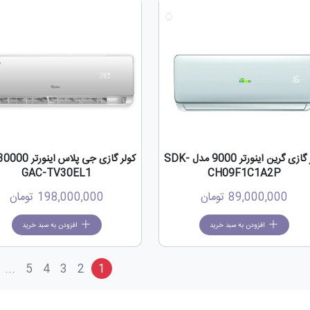
کولر گازی گرین اینورتر 9000 مدل SDK-
GAC-TV30EL1
CH09F1C1A2P
89,000,000
تومان
198,000,000
تومان
افزودن به سبد خرید
افزودن به سبد خرید
...
5
4
3
2
1