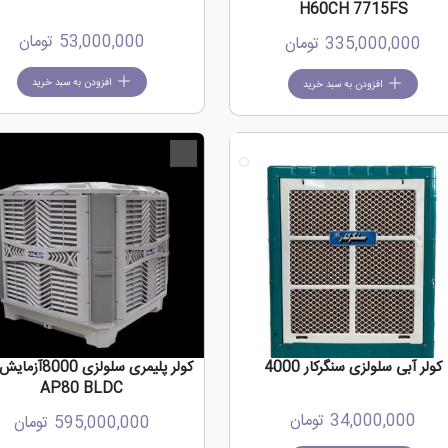
H60CH 7715FS
53,000,000
تومان
335,000,000
تومان
افزودن به سبد خرید
افزودن به سبد خرید
جدید
کولر آبی سلولزی سنگرکار 4000
کولر پلیمری سلولزی 0
AP80 BLDC
34,000,000
تومان
595,000,000
تومان