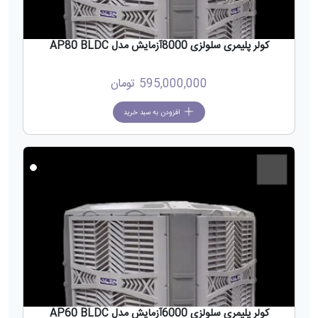
کولر پلیمری سلولزی 8000آزمایش مدل AP80 BLDC
595,000,000
تومان
افزودن به سبد خرید
جدید
کولر پلیمری سلولزی 6000آزمایش مدل AP60 BLDC