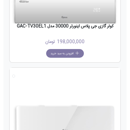
کولر گازی جی پلاس اینورتر 30000 مدل GAC-TV30EL1
198,000,000
تومان
افزودن به سبد خرید
جدید