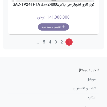
کولر گازی اینورتر جی پلاس24000 مدل GAC-TV24TP1A
141,000,000
تومان
افزودن به سبد خرید
...
5
4
3
2
1
کالای دیجیتال
موبایل
تبلت و کتابخوان
لپتاپ