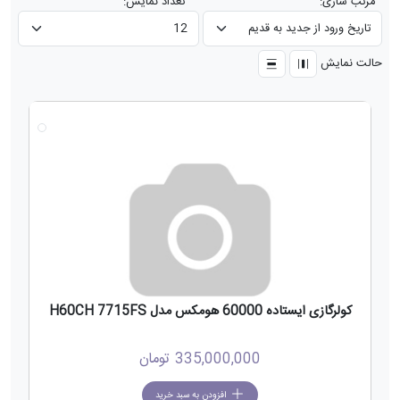
مرتب سازی:
تعداد نمایش:
حالت نمایش
جدید
کولرگازی ایستاده 60000 هومکس مدل H60CH 7715FS
335,000,000
تومان
افزودن به سبد خرید