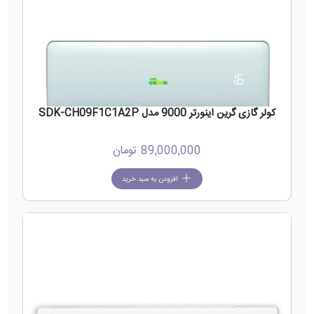
کولر گازی گرین اینورتر 9000 مدل SDK-CH09F1C1A2P
89,000,000
تومان
افزودن به سبد خرید
جدید