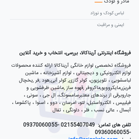
مادر و کودک
لباس کودک و نوزاد
ایمنی و مراقبت
فروشگاه اینترنتی آریناکالا، بررسی، انتخاب و خرید آنلاین
فروشگاه تخصصی لوازم خانگی آریناکالا ارائه کننده محصولات
لوازم الکترونیکی و دیجیتالی ، لوازم آشپزخانه ، ماشین
لباسشویی ، تلویزیون، کولر گازی, کولر آبی,هود ,فر ,یخچال
فریزر,مایکروویو,ماکروفر ,قهوه ساز ,ماشین ظرفشویی و
جاروبرقی از برندهای معتبرسامسونگ، ال جی ، سونی ،
فیلیپس ، الکترواستیل، لتو، امرسان ، دوو ، اسنوا ، پاکشوما ،
آبسال ، عالی نسب ، فلر ، دلونگی ، تفال
تلفن های تماس:
021
55407049 -09370060055
-09360060055