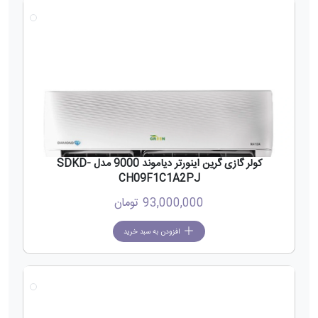
جدید
کولر گازی گرین اینورتر دیاموند 9000 مدل SDKD-
CH09F1C1A2PJ
93,000,000
تومان
افزودن به سبد خرید