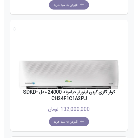
افزودن به سبد خرید
جدید
کولر گازی گرین اینورتر دیاموند 24000 مدل SDKD-
CH24F1C1A2PJ
132,000,000
تومان
افزودن به سبد خرید