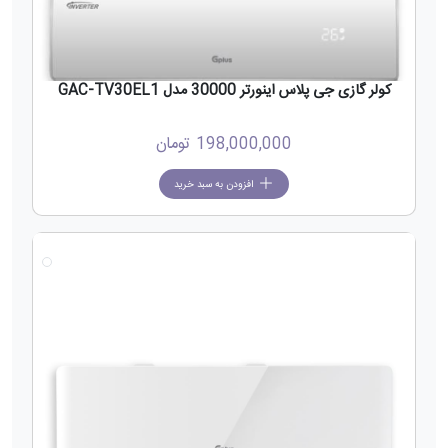
کولر گازی جی پلاس اینورتر 30000 مدل GAC-TV30EL1
198,000,000
تومان
افزودن به سبد خرید
جدید