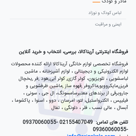
مادر و کودک
لباس کودک و نوزاد
ایمنی و مراقبت
فروشگاه اینترنتی آریناکالا، بررسی، انتخاب و خرید آنلاین
فروشگاه تخصصی لوازم خانگی آریناکالا ارائه کننده محصولات
لوازم الکترونیکی و دیجیتالی ، لوازم آشپزخانه ، ماشین
لباسشویی ، تلویزیون، کولر گازی, کولر آبی,هود ,فر ,یخچال
فریزر,مایکروویو,ماکروفر ,قهوه ساز ,ماشین ظرفشویی و
جاروبرقی از برندهای معتبرسامسونگ، ال جی ، سونی ،
فیلیپس ، الکترواستیل، لتو، امرسان ، دوو ، اسنوا ، پاکشوما ،
آبسال ، عالی نسب ، فلر ، دلونگی ، تفال
تلفن های تماس:
021
55407049 -09370060055
-09360060055