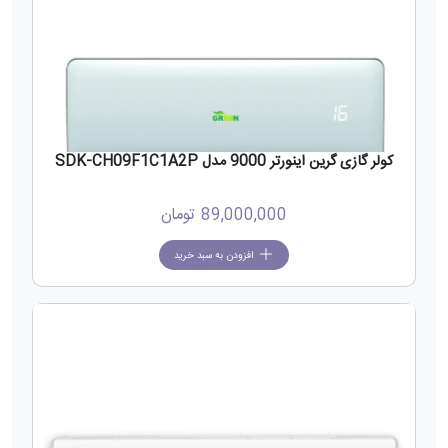
کولر گازی گرین اینورتر 9000 مدل SDK-CH09F1C1A2P
89,000,000
تومان
افزودن به سبد خرید
جدید