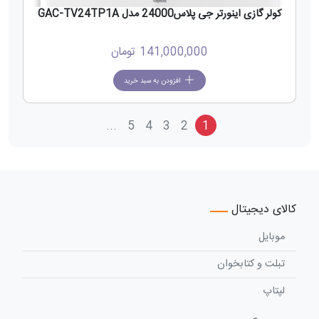
کولر گازی اینورتر جی پلاس24000 مدل GAC-TV24TP1A
141,000,000
تومان
افزودن به سبد خرید
...
5
4
3
2
1
کالای دیجیتال
موبایل
تبلت و کتابخوان
لپتاپ