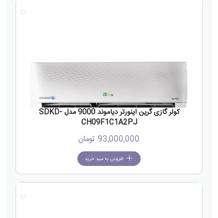
جدید
کولر گازی گرین اینورتر دیاموند 9000 مدل SDKD-
CH09F1C1A2PJ
93,000,000
تومان
افزودن به سبد خرید