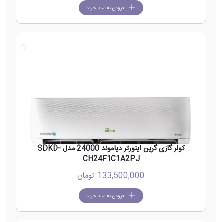
افزودن به سبد خرید
جدید
کولر گازی گرین اینورتر دیاموند 24000 مدل SDKD-
CH24F1C1A2PJ
133,500,000
تومان
افزودن به سبد خرید