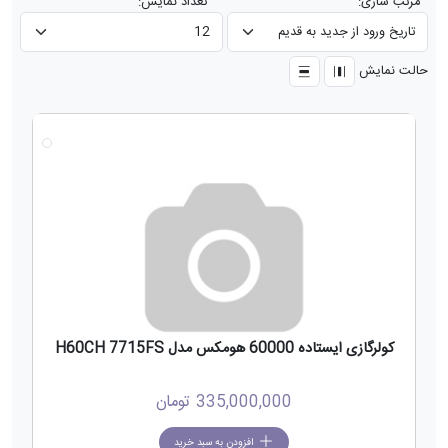
مرتب سازی:
تعداد نمایش:
حالت نمایش
جدید
کولرگازی ایستاده 60000 هومکس مدل H60CH 7715FS
335,000,000
تومان
افزودن به سبد خرید