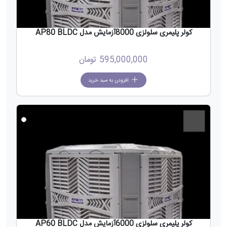
کولر پلیمری سلولزی 8000آزمایش مدل AP80 BLDC
595,000,000
تومان
افزودن به سبد خرید
جدید
کولر پلیمری سلولزی 6000آزمایش مدل AP60 BLDC