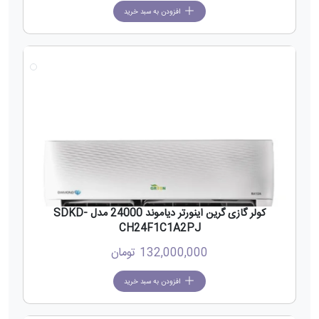
افزودن به سبد خرید
جدید
کولر گازی گرین اینورتر دیاموند 24000 مدل SDKD-
CH24F1C1A2PJ
132,000,000
تومان
افزودن به سبد خرید