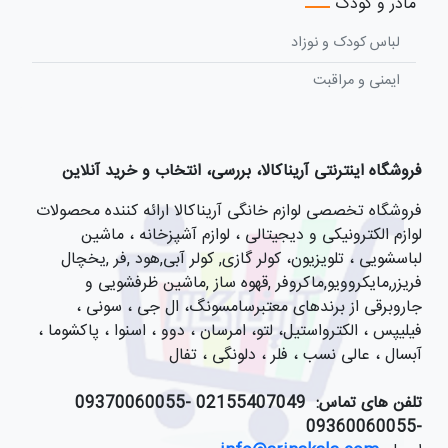
مادر و کودک
لباس کودک و نوزاد
ایمنی و مراقبت
فروشگاه اینترنتی آریناکالا، بررسی، انتخاب و خرید آنلاین
فروشگاه تخصصی لوازم خانگی آریناکالا ارائه کننده محصولات
لوازم الکترونیکی و دیجیتالی ، لوازم آشپزخانه ، ماشین
لباسشویی ، تلویزیون، کولر گازی, کولر آبی,هود ,فر ,یخچال
فریزر,مایکروویو,ماکروفر ,قهوه ساز ,ماشین ظرفشویی و
جاروبرقی از برندهای معتبرسامسونگ، ال جی ، سونی ،
فیلیپس ، الکترواستیل، لتو، امرسان ، دوو ، اسنوا ، پاکشوما ،
آبسال ، عالی نسب ، فلر ، دلونگی ، تفال
تلفن های تماس:
021
55407049 -09370060055
-09360060055