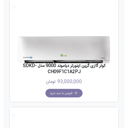
جدید
کولر گازی گرین اینورتر دیاموند 9000 مدل SDKD-
CH09F1C1A2PJ
93,000,000
تومان
افزودن به سبد خرید