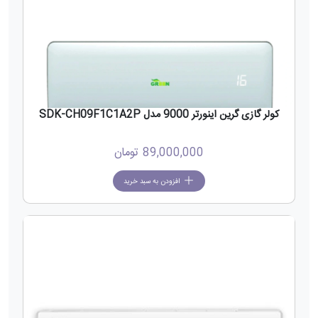
کولر گازی گرین اینورتر 9000 مدل SDK-CH09F1C1A2P
89,000,000
تومان
افزودن به سبد خرید
جدید