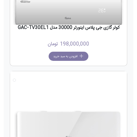
کولر گازی جی پلاس اینورتر 30000 مدل GAC-TV30EL1
198,000,000
تومان
افزودن به سبد خرید
جدید