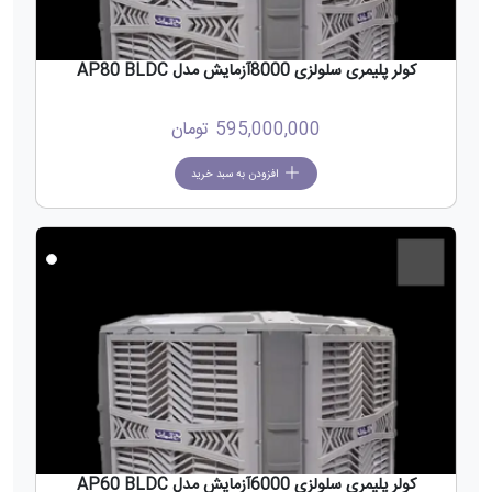
کولر پلیمری سلولزی 8000آزمایش مدل AP80 BLDC
595,000,000
تومان
افزودن به سبد خرید
جدید
کولر پلیمری سلولزی 6000آزمایش مدل AP60 BLDC