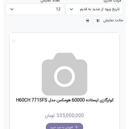
مرتب سازی:
تعداد نمایش:
حالت نمایش
جدید
کولرگازی ایستاده 60000 هومکس مدل H60CH 7715FS
335,000,000
تومان
افزودن به سبد خرید