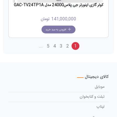
کولر گازی اینورتر جی پلاس24000 مدل GAC-TV24TP1A
141,000,000
تومان
افزودن به سبد خرید
...
5
4
3
2
1
کالای دیجیتال
موبایل
تبلت و کتابخوان
لپتاپ