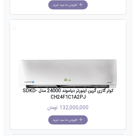
افزودن به سبد خرید
جدید
کولر گازی گرین اینورتر دیاموند 24000 مدل SDKD-
CH24F1C1A2PJ
132,000,000
تومان
افزودن به سبد خرید