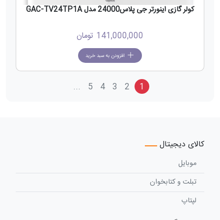
کولر گازی اینورتر جی پلاس24000 مدل GAC-TV24TP1A
141,000,000
تومان
افزودن به سبد خرید
...
5
4
3
2
1
کالای دیجیتال
موبایل
تبلت و کتابخوان
لپتاپ