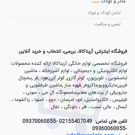
مادر و کودک
لباس کودک و نوزاد
ایمنی و مراقبت
فروشگاه اینترنتی آریناکالا، بررسی، انتخاب و خرید آنلاین
فروشگاه تخصصی لوازم خانگی آریناکالا ارائه کننده محصولات
لوازم الکترونیکی و دیجیتالی ، لوازم آشپزخانه ، ماشین
لباسشویی ، تلویزیون، کولر گازی, کولر آبی,هود ,فر ,یخچال
فریزر,مایکروویو,ماکروفر ,قهوه ساز ,ماشین ظرفشویی و
جاروبرقی از برندهای معتبرسامسونگ، ال جی ، سونی ،
فیلیپس ، الکترواستیل، لتو، امرسان ، دوو ، اسنوا ، پاکشوما ،
آبسال ، عالی نسب ، فلر ، دلونگی ، تفال
تلفن های تماس:
021
55407049 -09370060055
-09360060055