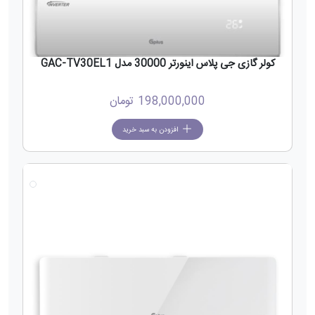
کولر گازی جی پلاس اینورتر 30000 مدل GAC-TV30EL1
198,000,000
تومان
افزودن به سبد خرید
جدید