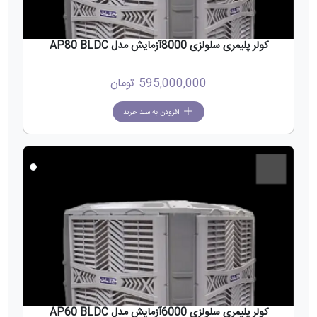
کولر پلیمری سلولزی 8000آزمایش مدل AP80 BLDC
595,000,000
تومان
افزودن به سبد خرید
جدید
کولر پلیمری سلولزی 6000آزمایش مدل AP60 BLDC