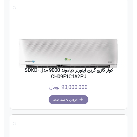
جدید
کولر گازی گرین اینورتر دیاموند 9000 مدل SDKD-
CH09F1C1A2PJ
93,000,000
تومان
افزودن به سبد خرید