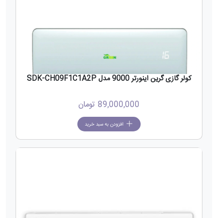
کولر گازی گرین اینورتر 9000 مدل SDK-CH09F1C1A2P
89,000,000
تومان
افزودن به سبد خرید
جدید