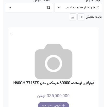
مرتب سازی:
تعداد نمایش:
حالت نمایش
جدید
کولرگازی ایستاده 60000 هومکس مدل H60CH 7715FS
335,000,000
تومان
افزودن به سبد خرید