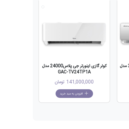
جدید
جدید
کولر گازی جی پلاس اینورتر 30000 مدل
کولر گازی اینورتر جی پلاس24000 مدل
GAC-TV24TP1A
141,000,000
تومان
افزودن به سبد خرید