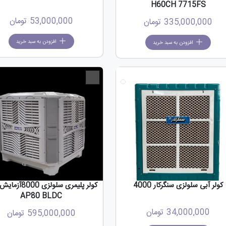
H60CH 7715FS
53,000,000
تومان
335,000,000
تومان
افزودن به سبد خرید
افزودن به سبد خرید
جدید
کولر آبی سلولزی سنگرکار 4000
کولر پلیمری سلولزی 0
AP80 BLDC
34,000,000
تومان
595,000,000
تومان