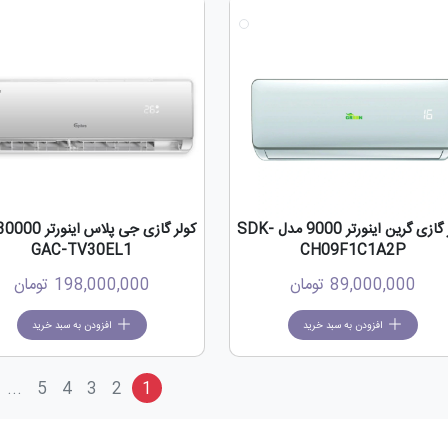
کولر گازی گرین اینورتر 9000 مدل SDK-
GAC-TV30EL1
CH09F1C1A2P
89,000,000
تومان
198,000,000
تومان
افزودن به سبد خرید
افزودن به سبد خرید
...
5
4
3
2
1