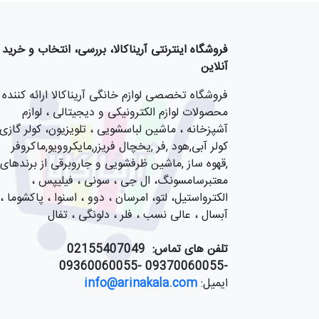
فروشگاه اینترنتی آریناکالا، بررسی، انتخاب و خرید
آنلاین
فروشگاه تخصصی لوازم خانگی آریناکالا ارائه کننده
محصولات لوازم الکترونیکی و دیجیتالی ، لوازم
آشپزخانه ، ماشین لباسشویی ، تلویزیون، کولر گازی,
کولر آبی,هود ,فر ,یخچال فریزر,مایکروویو,ماکروفر
,قهوه ساز ,ماشین ظرفشویی و جاروبرقی از برندهای
معتبرسامسونگ، ال جی ، سونی ، فیلیپس ،
الکترواستیل، لتو، امرسان ، دوو ، اسنوا ، پاکشوما ،
آبسال ، عالی نسب ، فلر ، دلونگی ، تفال
تلفن های تماس:
55407049
021
-09370060055 -09360060055
ایمیل:
info@arinakala.com