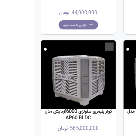
44,000,000
تومان
افزودن به سبد خرید
جدید
جدید
800آزمایش مدل
کولر پلیمری سلولزی 6000آزمایش مدل
AP60 BLDC
565,000,000
تومان