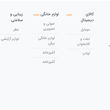
کالای
لوازم خانگی
زیبایی و
دیجیتال
سلامتی
صوتی و
تصویری
موبایل
عطر
لوازم خانگی
تبلت و
لوازم آرایشی
برقی
کتابخوان
آشپزخانه
لپتاپ
آشپزخانه