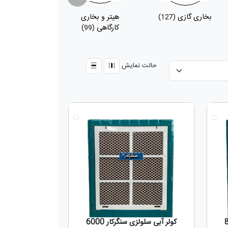
بخاری گازی
هیتر و بخاری
پکیج
(48)
(127)
کارگاهی
(99)
حالت نمایش
جدید
جدید
کولر آبی سلولزی سنگرکار 6000