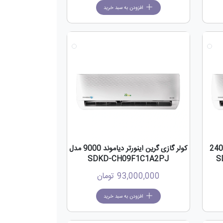
افزودن به سبد خرید
جدید
جدید
اینورتر دیاموند 24000
کولر گازی گرین اینورتر دیاموند 9000 مدل
SDKD-CH09F1C1A2PJ
93,000,000
تومان
افزودن به سبد خرید