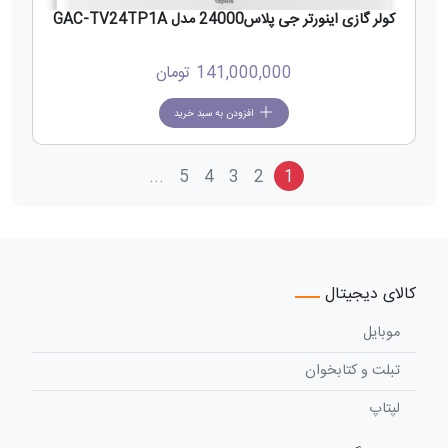
کولر گازی اینورتر جی پلاس24000 مدل GAC-TV24TP1A
141,000,000
تومان
افزودن به سبد خرید
...
5
4
3
2
1
کالای دیجیتال
موبایل
تبلت و کتابخوان
لپتاپ