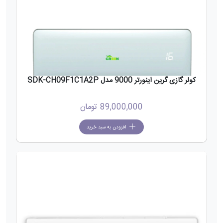
کولر گازی گرین اینورتر 9000 مدل SDK-CH09F1C1A2P
89,000,000
تومان
افزودن به سبد خرید
جدید