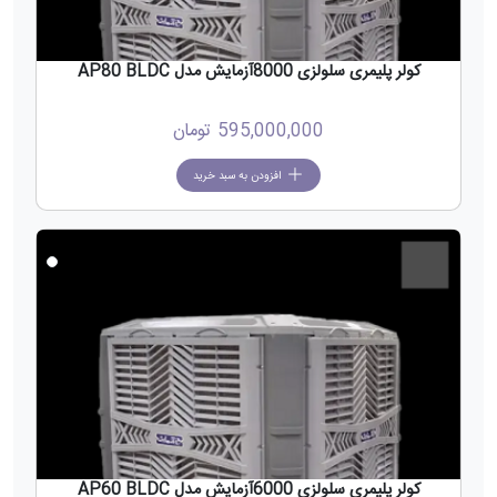
کولر پلیمری سلولزی 8000آزمایش مدل AP80 BLDC
595,000,000
تومان
افزودن به سبد خرید
جدید
کولر پلیمری سلولزی 6000آزمایش مدل AP60 BLDC