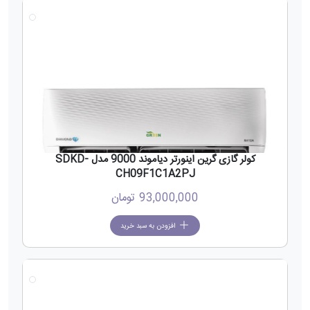
جدید
کولر گازی گرین اینورتر دیاموند 9000 مدل SDKD-
CH09F1C1A2PJ
93,000,000
تومان
افزودن به سبد خرید