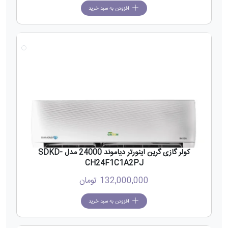
افزودن به سبد خرید
جدید
کولر گازی گرین اینورتر دیاموند 24000 مدل SDKD-
CH24F1C1A2PJ
132,000,000
تومان
افزودن به سبد خرید