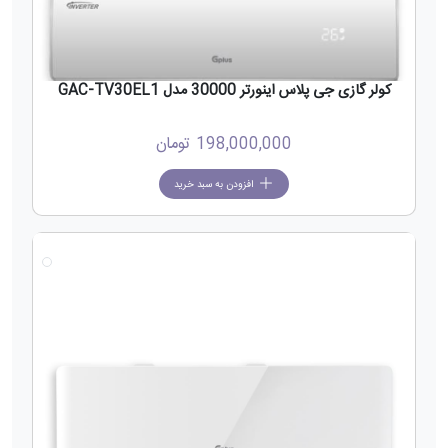
کولر گازی جی پلاس اینورتر 30000 مدل GAC-TV30EL1
198,000,000
تومان
افزودن به سبد خرید
جدید