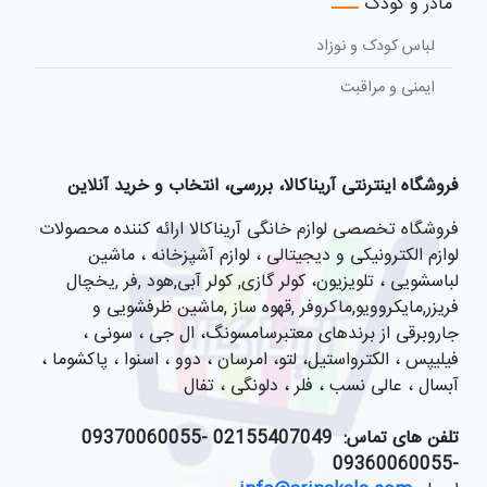
مادر و کودک
لباس کودک و نوزاد
ایمنی و مراقبت
فروشگاه اینترنتی آریناکالا، بررسی، انتخاب و خرید آنلاین
فروشگاه تخصصی لوازم خانگی آریناکالا ارائه کننده محصولات
لوازم الکترونیکی و دیجیتالی ، لوازم آشپزخانه ، ماشین
لباسشویی ، تلویزیون، کولر گازی, کولر آبی,هود ,فر ,یخچال
فریزر,مایکروویو,ماکروفر ,قهوه ساز ,ماشین ظرفشویی و
جاروبرقی از برندهای معتبرسامسونگ، ال جی ، سونی ،
فیلیپس ، الکترواستیل، لتو، امرسان ، دوو ، اسنوا ، پاکشوما ،
آبسال ، عالی نسب ، فلر ، دلونگی ، تفال
تلفن های تماس:
021
55407049 -09370060055
-09360060055