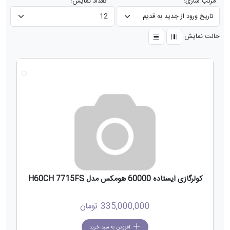
مرتب سازی:
تعداد نمایش:
حالت نمایش
جدید
کولرگازی ایستاده 60000 هومکس مدل H60CH 7715FS
335,000,000
تومان
افزودن به سبد خرید