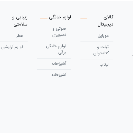
کالای
لوازم خانگی
زیبایی و
دیجیتال
سلامتی
صوتی و
تصویری
موبایل
عطر
لوازم خانگی
تبلت و
لوازم آرایشی
برقی
کتابخوان
آشپزخانه
لپتاپ
آشپزخانه