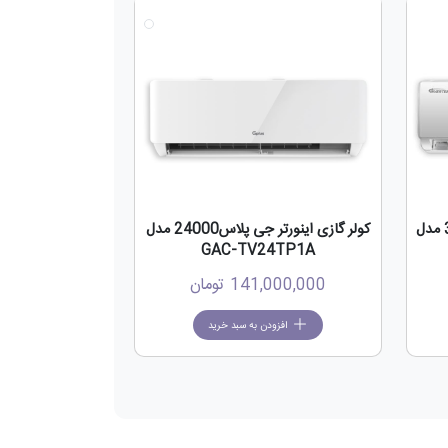
جدید
جدید
کولر گازی جی پلاس اینورتر 30000 مدل
کولر گازی اینورتر جی پلاس24000 مدل
GAC-TV24TP1A
141,000,000
تومان
افزودن به سبد خرید