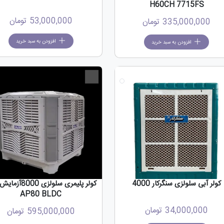
H60CH 7715FS
53,000,000
تومان
335,000,000
تومان
افزودن به سبد خرید
افزودن به سبد خرید
جدید
کولر آبی سلولزی سنگرکار 4000
کولر پلیمری سلولزی 0
AP80 BLDC
34,000,000
تومان
595,000,000
تومان