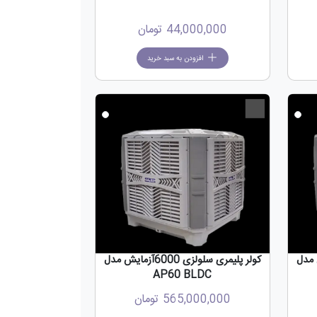
44,000,000
تومان
افزودن به سبد خرید
جدید
جدید
800آزمایش مدل
کولر پلیمری سلولزی 6000آزمایش مدل
AP60 BLDC
565,000,000
تومان