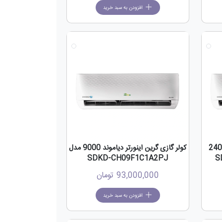
افزودن به سبد خرید
جدید
جدید
اینورتر دیاموند 24000
کولر گازی گرین اینورتر دیاموند 9000 مدل
SDKD-CH09F1C1A2PJ
93,000,000
تومان
افزودن به سبد خرید