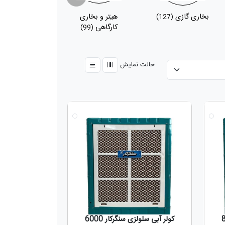
بخاری گازی
هیتر و بخاری
پکیج
(48)
(127)
کارگاهی
(99)
حالت نمایش
جدید
جدید
کولر آبی سلولزی سنگرکار 6000