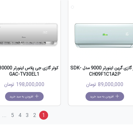
کولر گازی گرین اینورتر 9000 مدل SDK-
GAC-TV30EL1
CH09F1C1A2P
89,000,000
تومان
198,000,000
تومان
افزودن به سبد خرید
افزودن به سبد خرید
...
5
4
3
2
1