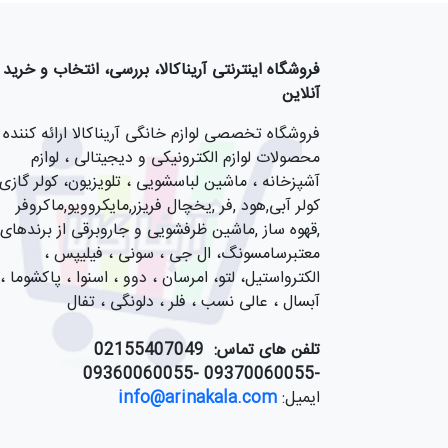
فروشگاه اینترنتی آریناکالا، بررسی، انتخاب و خرید
آنلاین
فروشگاه تخصصی لوازم خانگی آریناکالا ارائه کننده
محصولات لوازم الکترونیکی و دیجیتالی ، لوازم
آشپزخانه ، ماشین لباسشویی ، تلویزیون، کولر گازی,
کولر آبی,هود ,فر ,یخچال فریزر,مایکروویو,ماکروفر
,قهوه ساز ,ماشین ظرفشویی و جاروبرقی از برندهای
معتبرسامسونگ، ال جی ، سونی ، فیلیپس ،
الکترواستیل، لتو، امرسان ، دوو ، اسنوا ، پاکشوما ،
آبسال ، عالی نسب ، فلر ، دلونگی ، تفال
تلفن های تماس:
55407049
021
-09370060055 -09360060055
ایمیل:
info@arinakala.com