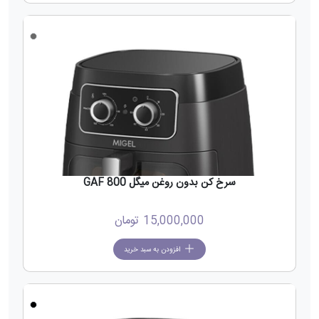
جدید
سرخ کن بدون روغن میگل GAF 800
15,000,000
تومان
افزودن به سبد خرید
جدید