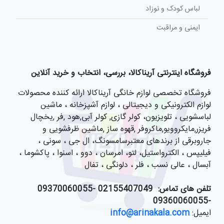
لباس کودک و نوزاد
ایمنی و مراقبت
فروشگاه اینترنتی آریناکالا، بررسی، انتخاب و خرید آنلاین
فروشگاه تخصصی لوازم خانگی آریناکالا ارائه کننده محصولات
لوازم الکترونیکی و دیجیتالی ، لوازم آشپزخانه ، ماشین
لباسشویی ، تلویزیون، کولر گازی, کولر آبی,هود ,فر ,یخچال
فریزر,مایکروویو,ماکروفر ,قهوه ساز ,ماشین ظرفشویی و
جاروبرقی از برندهای معتبرسامسونگ، ال جی ، سونی ،
فیلیپس ، الکترواستیل، لتو، امرسان ، دوو ، اسنوا ، پاکشوما ،
آبسال ، عالی نسب ، فلر ، دلونگی ، تفال
تلفن های تماس:
021
55407049 -09370060055
-09360060055
ایمیل:
info@arinakala.com