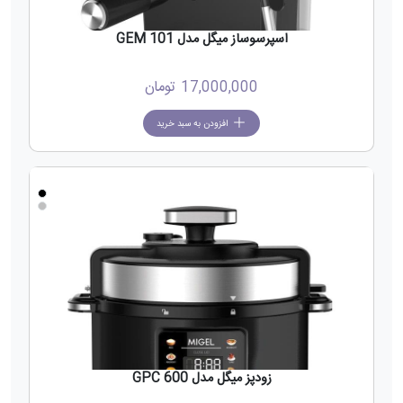
اسپرسوساز میگل مدل GEM 101
17,000,000
تومان
افزودن به سبد خرید
جدید
زودپز میگل مدل GPC 600