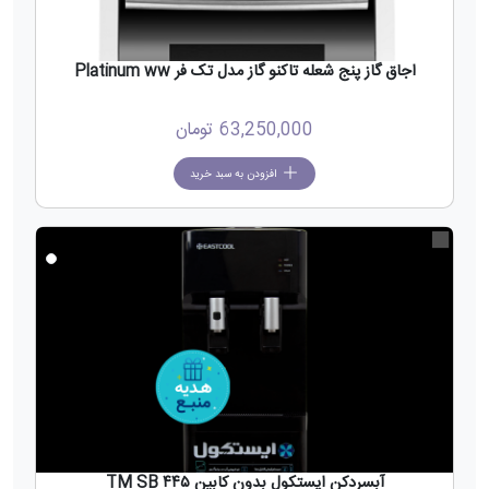
اجاق گاز پنج شعله تاکنو گاز مدل تک فر Platinum ww
63,250,000
تومان
افزودن به سبد خرید
جدید
آبسردکن ایستکول بدون کابین TM SB ۴۴۵