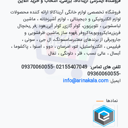
فروشگاه اینترنتی آریناکالا، بررسی، انتخاب و خرید آنلاین
فروشگاه تخصصی لوازم خانگی آریناکالا ارائه کننده محصولات
لوازم الکترونیکی و دیجیتالی ، لوازم آشپزخانه ، ماشین
لباسشویی ، تلویزیون، کولر گازی, کولر آبی,هود ,فر ,یخچال
فریزر,مایکروویو,ماکروفر ,قهوه ساز ,ماشین ظرفشویی و
جاروبرقی از برندهای معتبرسامسونگ، ال جی ، سونی ،
فیلیپس ، الکترواستیل، لتو، امرسان ، دوو ، اسنوا ، پاکشوما ،
آبسال ، عالی نسب ، فلر ، دلونگی ، تفال
تلفن های تماس:
021
55407049 -09370060055
-09360060055
ایمیل:
info@arinakala.com
نمادها