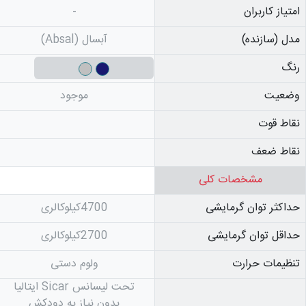
امتیاز کاربران
-
مدل (سازنده)
آبسال (Absal)
رنگ
وضعیت
موجود
نقاط قوت
نقاط ضعف
مشخصات کلی
حداکثر توان گرمایشی
4700کیلوکالری
حداقل توان گرمایشی
2700کیلوکالری
تنظیمات حرارت
ولوم دستی
تحت لیسانس Sicar ایتالیا
بدون نیاز به دودکش