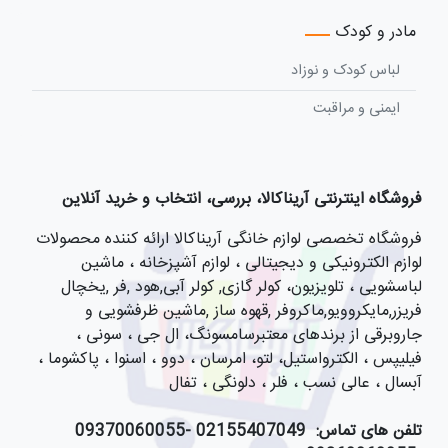
مادر و کودک
لباس کودک و نوزاد
ایمنی و مراقبت
فروشگاه اینترنتی آریناکالا، بررسی، انتخاب و خرید آنلاین
فروشگاه تخصصی لوازم خانگی آریناکالا ارائه کننده محصولات
لوازم الکترونیکی و دیجیتالی ، لوازم آشپزخانه ، ماشین
لباسشویی ، تلویزیون، کولر گازی, کولر آبی,هود ,فر ,یخچال
فریزر,مایکروویو,ماکروفر ,قهوه ساز ,ماشین ظرفشویی و
جاروبرقی از برندهای معتبرسامسونگ، ال جی ، سونی ،
فیلیپس ، الکترواستیل، لتو، امرسان ، دوو ، اسنوا ، پاکشوما ،
آبسال ، عالی نسب ، فلر ، دلونگی ، تفال
تلفن های تماس:
021
55407049 -09370060055