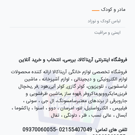
مادر و کودک
لباس کودک و نوزاد
ایمنی و مراقبت
فروشگاه اینترنتی آریناکالا، بررسی، انتخاب و خرید آنلاین
فروشگاه تخصصی لوازم خانگی آریناکالا ارائه کننده محصولات
لوازم الکترونیکی و دیجیتالی ، لوازم آشپزخانه ، ماشین
لباسشویی ، تلویزیون، کولر گازی, کولر آبی,هود ,فر ,یخچال
فریزر,مایکروویو,ماکروفر ,قهوه ساز ,ماشین ظرفشویی و
جاروبرقی از برندهای معتبرسامسونگ، ال جی ، سونی ،
فیلیپس ، الکترواستیل، لتو، امرسان ، دوو ، اسنوا ، پاکشوما ،
آبسال ، عالی نسب ، فلر ، دلونگی ، تفال
تلفن های تماس:
021
55407049 -09370060055