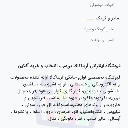
ادوات موسیقی
مادر و کودک
لباس کودک و نوزاد
ایمنی و مراقبت
فروشگاه اینترنتی آریناکالا، بررسی، انتخاب و خرید آنلاین
فروشگاه تخصصی لوازم خانگی آریناکالا ارائه کننده محصولات
لوازم الکترونیکی و دیجیتالی ، لوازم آشپزخانه ، ماشین
لباسشویی ، تلویزیون، کولر گازی, کولر آبی,هود ,فر ,یخچال
فریزر,مایکروویو,ماکروفر ,قهوه ساز ,ماشین ظرفشویی و
جاروبرقی از برندهای معتبرسامسونگ، ال جی ، سونی ،
فیلیپس ، الکترواستیل، لتو، امرسان ، دوو ، اسنوا ، پاکشوما ،
آبسال ، عالی نسب ، فلر ، دلونگی ، تفال