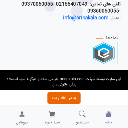
تلفن های تماس:
021
55407049 -09370060055
-09360060055
ایمیل:
info@arinakala.com
نمادها
این سایت توسط شرکت arinakala.com طراحی شده و هرگونه سوء استفاده
پیگرد قانونی دارد
به من اطلاع بده
خانه
جستجو
سبد خرید
پروفایل