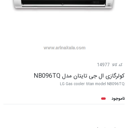
کد کالا
14977
کولرگازی ال جی تایتان مدل NB096TQ
LG Gas cooler titan model NB096TQ
ناموجود