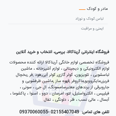
مادر و کودک
لباس کودک و نوزاد
ایمنی و مراقبت
فروشگاه اینترنتی آریناکالا، بررسی، انتخاب و خرید آنلاین
فروشگاه تخصصی لوازم خانگی آریناکالا ارائه کننده محصولات
لوازم الکترونیکی و دیجیتالی ، لوازم آشپزخانه ، ماشین
لباسشویی ، تلویزیون، کولر گازی, کولر آبی,هود ,فر ,یخچال
فریزر,مایکروویو,ماکروفر ,قهوه ساز ,ماشین ظرفشویی و
جاروبرقی از برندهای معتبرسامسونگ، ال جی ، سونی ،
فیلیپس ، الکترواستیل، لتو، امرسان ، دوو ، اسنوا ، پاکشوما ،
آبسال ، عالی نسب ، فلر ، دلونگی ، تفال
تلفن های تماس:
021
55407049 -09370060055