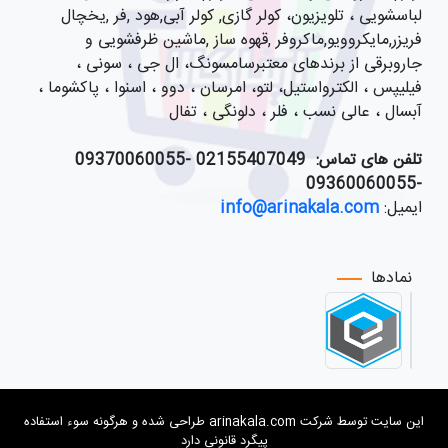
لباسشویی ، تلویزیون، کولر گازی, کولر آبی,هود ,فر ,یخچال
فریزر,مایکروویو,ماکروفر ,قهوه ساز ,ماشین ظرفشویی و
جاروبرقی از برندهای معتبرسامسونگ، ال جی ، سونی ،
فیلیپس ، الکترواستیل، لتو، امرسان ، دوو ، اسنوا ، پاکشوما ،
آبسال ، عالی نسب ، فلر ، دلونگی ، تفال
تلفن های تماس:
021
55407049 -09370060055
-09360060055
ایمیل:
info@arinakala.com
نمادها
این سایت توسط شرکت arinakala.com طراحی شده و هرگونه سوء استفاده
پیگرد قانونی دارد