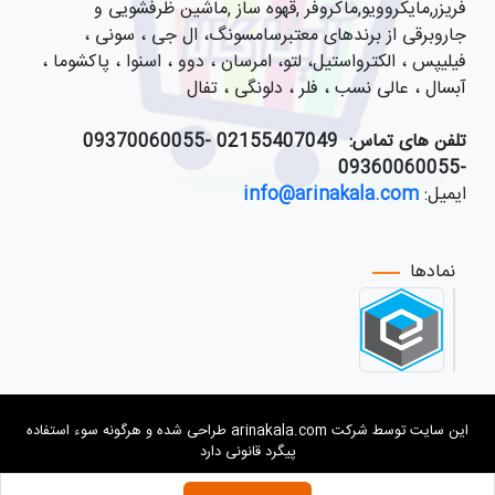
فریزر,مایکروویو,ماکروفر ,قهوه ساز ,ماشین ظرفشویی و
جاروبرقی از برندهای معتبرسامسونگ، ال جی ، سونی ،
فیلیپس ، الکترواستیل، لتو، امرسان ، دوو ، اسنوا ، پاکشوما ،
آبسال ، عالی نسب ، فلر ، دلونگی ، تفال
تلفن های تماس:
021
55407049 -09370060055
-09360060055
ایمیل:
info@arinakala.com
نمادها
این سایت توسط شرکت arinakala.com طراحی شده و هرگونه سوء استفاده
پیگرد قانونی دارد