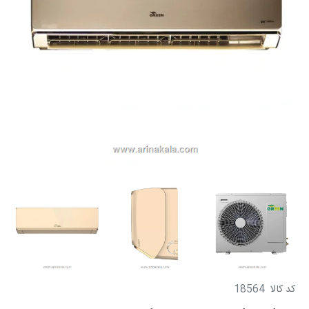
کد کالا
18564