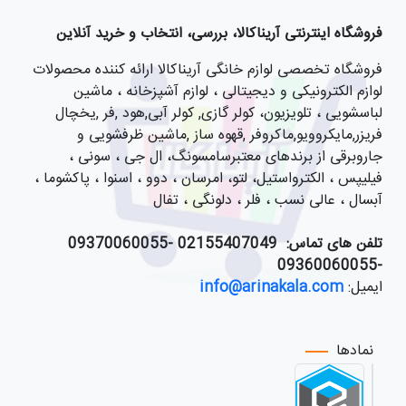
فروشگاه اینترنتی آریناکالا، بررسی، انتخاب و خرید آنلاین
فروشگاه تخصصی لوازم خانگی آریناکالا ارائه کننده محصولات
لوازم الکترونیکی و دیجیتالی ، لوازم آشپزخانه ، ماشین
لباسشویی ، تلویزیون، کولر گازی, کولر آبی,هود ,فر ,یخچال
فریزر,مایکروویو,ماکروفر ,قهوه ساز ,ماشین ظرفشویی و
جاروبرقی از برندهای معتبرسامسونگ، ال جی ، سونی ،
فیلیپس ، الکترواستیل، لتو، امرسان ، دوو ، اسنوا ، پاکشوما ،
آبسال ، عالی نسب ، فلر ، دلونگی ، تفال
تلفن های تماس:
021
55407049 -09370060055
-09360060055
ایمیل:
info@arinakala.com
نمادها