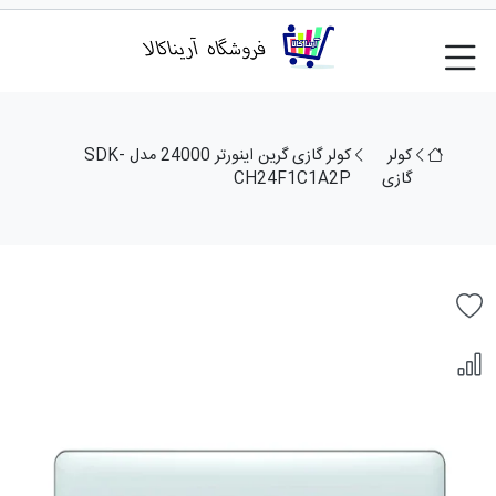
کولر
کولر گازی گرین اینورتر 24000 مدل SDK-
گازی
CH24F1C1A2P