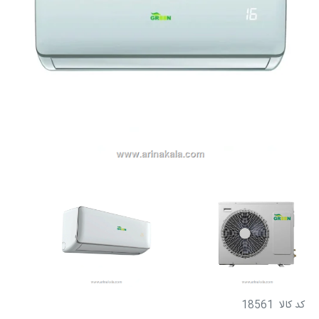
کد کالا
18561