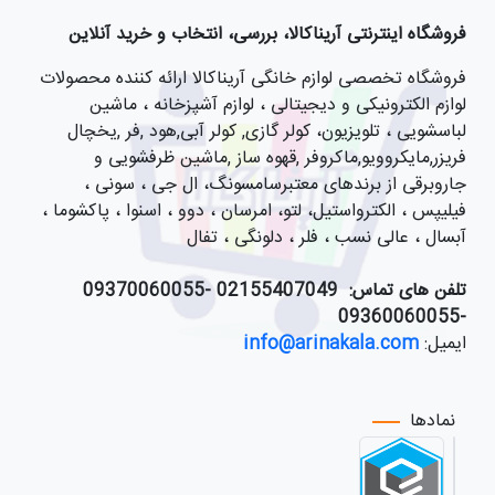
فروشگاه اینترنتی آریناکالا، بررسی، انتخاب و خرید آنلاین
فروشگاه تخصصی لوازم خانگی آریناکالا ارائه کننده محصولات
لوازم الکترونیکی و دیجیتالی ، لوازم آشپزخانه ، ماشین
لباسشویی ، تلویزیون، کولر گازی, کولر آبی,هود ,فر ,یخچال
فریزر,مایکروویو,ماکروفر ,قهوه ساز ,ماشین ظرفشویی و
جاروبرقی از برندهای معتبرسامسونگ، ال جی ، سونی ،
فیلیپس ، الکترواستیل، لتو، امرسان ، دوو ، اسنوا ، پاکشوما ،
آبسال ، عالی نسب ، فلر ، دلونگی ، تفال
تلفن های تماس:
021
55407049 -09370060055
-09360060055
ایمیل:
info@arinakala.com
نمادها