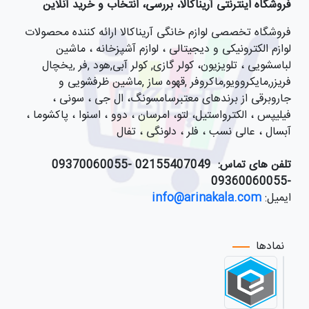
فروشگاه اینترنتی آریناکالا، بررسی، انتخاب و خرید آنلاین
فروشگاه تخصصی لوازم خانگی آریناکالا ارائه کننده محصولات
لوازم الکترونیکی و دیجیتالی ، لوازم آشپزخانه ، ماشین
لباسشویی ، تلویزیون، کولر گازی, کولر آبی,هود ,فر ,یخچال
فریزر,مایکروویو,ماکروفر ,قهوه ساز ,ماشین ظرفشویی و
جاروبرقی از برندهای معتبرسامسونگ، ال جی ، سونی ،
فیلیپس ، الکترواستیل، لتو، امرسان ، دوو ، اسنوا ، پاکشوما ،
آبسال ، عالی نسب ، فلر ، دلونگی ، تفال
تلفن های تماس:
021
55407049 -09370060055
-09360060055
ایمیل:
info@arinakala.com
نمادها