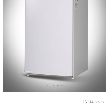
کد کالا
18134