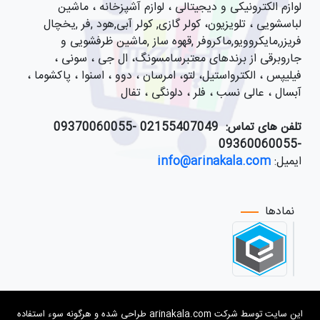
لوازم الکترونیکی و دیجیتالی ، لوازم آشپزخانه ، ماشین
لباسشویی ، تلویزیون، کولر گازی, کولر آبی,هود ,فر ,یخچال
فریزر,مایکروویو,ماکروفر ,قهوه ساز ,ماشین ظرفشویی و
جاروبرقی از برندهای معتبرسامسونگ، ال جی ، سونی ،
فیلیپس ، الکترواستیل، لتو، امرسان ، دوو ، اسنوا ، پاکشوما ،
آبسال ، عالی نسب ، فلر ، دلونگی ، تفال
تلفن های تماس:
021
55407049 -09370060055
-09360060055
ایمیل:
info@arinakala.com
نمادها
این سایت توسط شرکت arinakala.com طراحی شده و هرگونه سوء استفاده