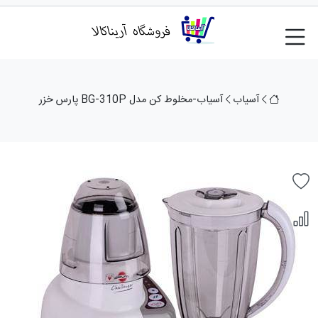
آسیاب
آسياب-مخلوط كن مدل BG-310P پارس خزر