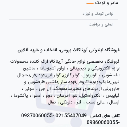
مادر و کودک
لباس کودک و نوزاد
ایمنی و مراقبت
فروشگاه اینترنتی آریناکالا، بررسی، انتخاب و خرید آنلاین
فروشگاه تخصصی لوازم خانگی آریناکالا ارائه کننده محصولات
لوازم الکترونیکی و دیجیتالی ، لوازم آشپزخانه ، ماشین
لباسشویی ، تلویزیون، کولر گازی, کولر آبی,هود ,فر ,یخچال
فریزر,مایکروویو,ماکروفر ,قهوه ساز ,ماشین ظرفشویی و
جاروبرقی از برندهای معتبرسامسونگ، ال جی ، سونی ،
فیلیپس ، الکترواستیل، لتو، امرسان ، دوو ، اسنوا ، پاکشوما ،
آبسال ، عالی نسب ، فلر ، دلونگی ، تفال
تلفن های تماس:
021
55407049 -09370060055
-09360060055