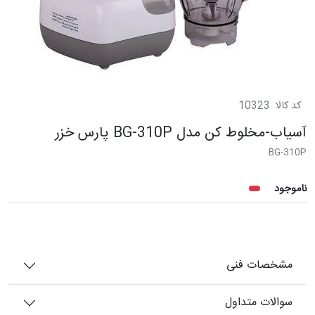
کد کالا
10323
آسياب-مخلوط كن مدل BG-310P پارس خزر
BG-310P
ناموجود
مشخصات فنی
سوالات متداول