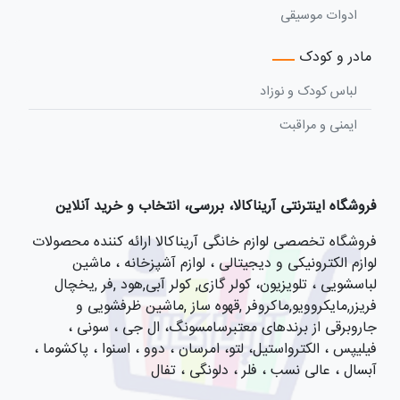
ادوات موسیقی
مادر و کودک
لباس کودک و نوزاد
ایمنی و مراقبت
فروشگاه اینترنتی آریناکالا، بررسی، انتخاب و خرید آنلاین
فروشگاه تخصصی لوازم خانگی آریناکالا ارائه کننده محصولات
لوازم الکترونیکی و دیجیتالی ، لوازم آشپزخانه ، ماشین
لباسشویی ، تلویزیون، کولر گازی, کولر آبی,هود ,فر ,یخچال
فریزر,مایکروویو,ماکروفر ,قهوه ساز ,ماشین ظرفشویی و
جاروبرقی از برندهای معتبرسامسونگ، ال جی ، سونی ،
فیلیپس ، الکترواستیل، لتو، امرسان ، دوو ، اسنوا ، پاکشوما ،
آبسال ، عالی نسب ، فلر ، دلونگی ، تفال