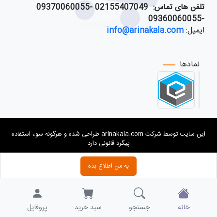
تلفن های تماس:
021
55407049 -09370060055
-09360060055
ایمیل:
info@arinakala.com
نمادها
این سایت توسط شرکت arinakala.com طراحی شده و هرگونه سوء استفاده
پیگرد قانونی دارد
به من اطلاع بده
خانه
جستجو
سبد خرید
پروفایل