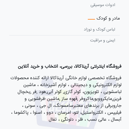
ادوات موسیقی
مادر و کودک
لباس کودک و نوزاد
ایمنی و مراقبت
فروشگاه اینترنتی آریناکالا، بررسی، انتخاب و خرید آنلاین
فروشگاه تخصصی لوازم خانگی آریناکالا ارائه کننده محصولات
لوازم الکترونیکی و دیجیتالی ، لوازم آشپزخانه ، ماشین
لباسشویی ، تلویزیون، کولر گازی, کولر آبی,هود ,فر ,یخچال
فریزر,مایکروویو,ماکروفر ,قهوه ساز ,ماشین ظرفشویی و
جاروبرقی از برندهای معتبرسامسونگ، ال جی ، سونی ،
فیلیپس ، الکترواستیل، لتو، امرسان ، دوو ، اسنوا ، پاکشوما ،
آبسال ، عالی نسب ، فلر ، دلونگی ، تفال