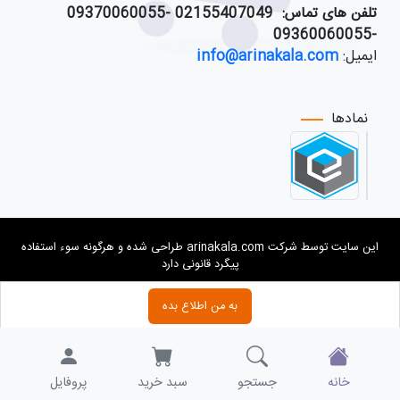
تلفن های تماس:
021
55407049 -09370060055
-09360060055
ایمیل:
info@arinakala.com
نمادها
این سایت توسط شرکت arinakala.com طراحی شده و هرگونه سوء استفاده
پیگرد قانونی دارد
به من اطلاع بده
خانه
جستجو
سبد خرید
پروفایل