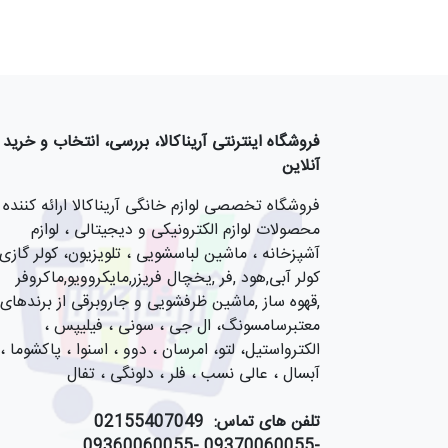
فروشگاه اینترنتی آریناکالا، بررسی، انتخاب و خرید
آنلاین
فروشگاه تخصصی لوازم خانگی آریناکالا ارائه کننده
محصولات لوازم الکترونیکی و دیجیتالی ، لوازم
آشپزخانه ، ماشین لباسشویی ، تلویزیون، کولر گازی,
کولر آبی,هود ,فر ,یخچال فریزر,مایکروویو,ماکروفر
,قهوه ساز ,ماشین ظرفشویی و جاروبرقی از برندهای
معتبرسامسونگ، ال جی ، سونی ، فیلیپس ،
الکترواستیل، لتو، امرسان ، دوو ، اسنوا ، پاکشوما ،
آبسال ، عالی نسب ، فلر ، دلونگی ، تفال
تلفن های تماس:
55407049
021
-09370060055 -09360060055