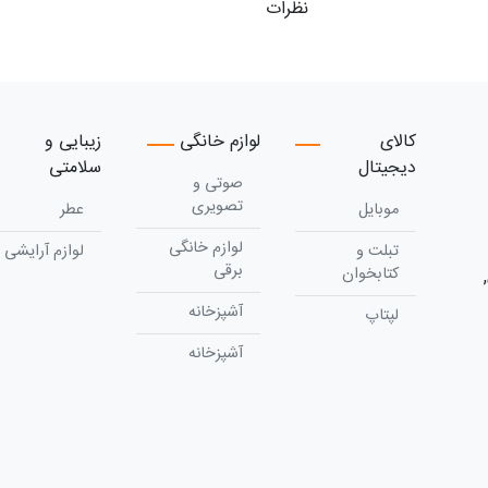
نظرات
کالای
لوازم خانگی
زیبایی و
دیجیتال
سلامتی
صوتی و
تصویری
موبایل
عطر
لوازم خانگی
تبلت و
لوازم آرایشی
برقی
کتابخوان
آشپزخانه
لپتاپ
آشپزخانه