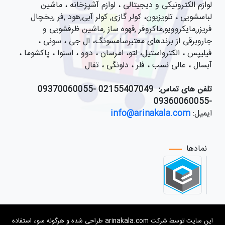
لوازم الکترونیکی و دیجیتالی ، لوازم آشپزخانه ، ماشین
لباسشویی ، تلویزیون، کولر گازی, کولر آبی,هود ,فر ,یخچال
فریزر,مایکروویو,ماکروفر ,قهوه ساز ,ماشین ظرفشویی و
جاروبرقی از برندهای معتبرسامسونگ، ال جی ، سونی ،
فیلیپس ، الکترواستیل، لتو، امرسان ، دوو ، اسنوا ، پاکشوما ،
آبسال ، عالی نسب ، فلر ، دلونگی ، تفال
تلفن های تماس:
021
55407049 -09370060055
-09360060055
ایمیل:
info@arinakala.com
نمادها
این سایت توسط شرکت arinakala.com طراحی شده و هرگونه سوء استفاده