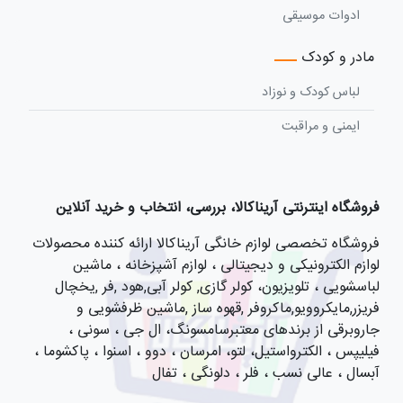
ادوات موسیقی
مادر و کودک
لباس کودک و نوزاد
ایمنی و مراقبت
فروشگاه اینترنتی آریناکالا، بررسی، انتخاب و خرید آنلاین
فروشگاه تخصصی لوازم خانگی آریناکالا ارائه کننده محصولات
لوازم الکترونیکی و دیجیتالی ، لوازم آشپزخانه ، ماشین
لباسشویی ، تلویزیون، کولر گازی, کولر آبی,هود ,فر ,یخچال
فریزر,مایکروویو,ماکروفر ,قهوه ساز ,ماشین ظرفشویی و
جاروبرقی از برندهای معتبرسامسونگ، ال جی ، سونی ،
فیلیپس ، الکترواستیل، لتو، امرسان ، دوو ، اسنوا ، پاکشوما ،
آبسال ، عالی نسب ، فلر ، دلونگی ، تفال