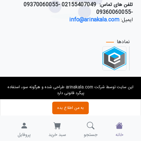
تلفن های تماس:
021
55407049 -09370060055
-09360060055
ایمیل:
info@arinakala.com
نمادها
این سایت توسط شرکت arinakala.com طراحی شده و هرگونه سوء استفاده
پیگرد قانونی دارد
به من اطلاع بده
خانه
جستجو
سبد خرید
پروفایل