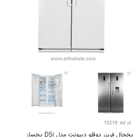
کد کالا
15319
یخچال فریزر دوقلو دیپونت مدل D5i یخساز