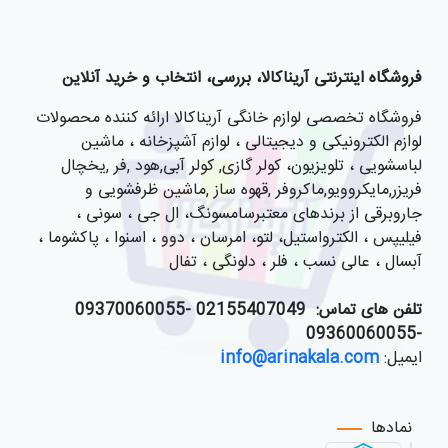
فروشگاه اینترنتی آریناکالا، بررسی، انتخاب و خرید آنلاین
فروشگاه تخصصی لوازم خانگی آریناکالا ارائه کننده محصولات
لوازم الکترونیکی و دیجیتالی ، لوازم آشپزخانه ، ماشین
لباسشویی ، تلویزیون، کولر گازی, کولر آبی,هود ,فر ,یخچال
فریزر,مایکروویو,ماکروفر ,قهوه ساز ,ماشین ظرفشویی و
جاروبرقی از برندهای معتبرسامسونگ، ال جی ، سونی ،
فیلیپس ، الکترواستیل، لتو، امرسان ، دوو ، اسنوا ، پاکشوما ،
آبسال ، عالی نسب ، فلر ، دلونگی ، تفال
تلفن های تماس:
021
55407049 -09370060055
-09360060055
ایمیل:
info@arinakala.com
نمادها