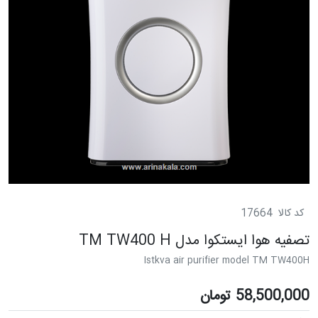
کد کالا
17664
تصفیه هوا ایستکوا مدل TM TW400 H
Istkva air purifier model TM TW400H
58,500,000
تومان