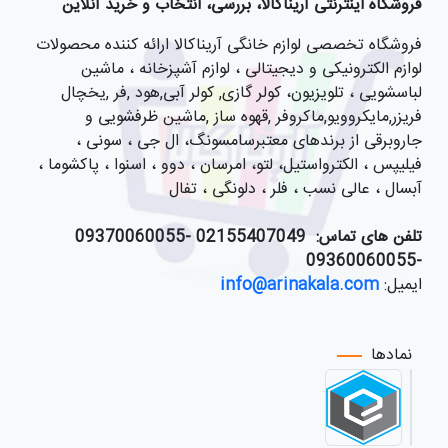
فروشگاه اینترنتی آریناکالا، بررسی، انتخاب و خرید آنلاین
فروشگاه تخصصی لوازم خانگی آریناکالا ارائه کننده محصولات
لوازم الکترونیکی و دیجیتالی ، لوازم آشپزخانه ، ماشین
لباسشویی ، تلویزیون، کولر گازی, کولر آبی,هود ,فر ,یخچال
فریزر,مایکروویو,ماکروفر ,قهوه ساز ,ماشین ظرفشویی و
جاروبرقی از برندهای معتبرسامسونگ، ال جی ، سونی ،
فیلیپس ، الکترواستیل، لتو، امرسان ، دوو ، اسنوا ، پاکشوما ،
آبسال ، عالی نسب ، فلر ، دلونگی ، تفال
تلفن های تماس:
021
55407049 -09370060055
-09360060055
ایمیل:
info@arinakala.com
نمادها