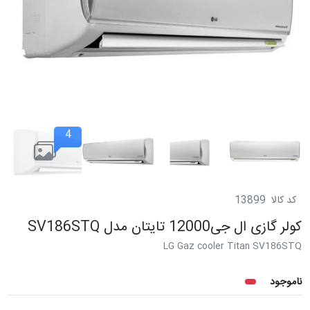
4
کد کالا
13899
کولر گازی ال جی12000 تایتان مدل SV186STQ
LG Gaz cooler Titan SV186STQ
ناموجود