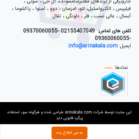
جاروبرقی از برندهای معتبرسامسونگ، ال جی ، سونی ،
فیلیپس ، الکترواستیل، لتو، امرسان ، دوو ، اسنوا ، پاکشوما ،
آبسال ، عالی نسب ، فلر ، دلونگی ، تفال
تلفن های تماس:
021
55407049 -09370060055
-09360060055
ایمیل:
info@arinakala.com
نمادها
این سایت توسط شرکت arinakala.com طراحی شده و هرگونه سوء استفاده
پیگرد قانونی دارد
به من اطلاع بده