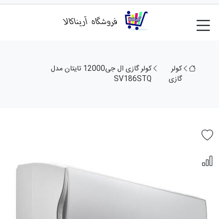
کولر
کولر گازی ال جی12000 تایتان مدل
گازی
SV186STQ