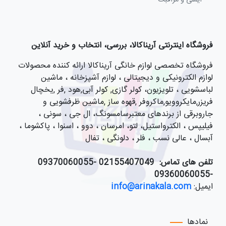
فروشگاه اینترنتی آریناکالا، بررسی، انتخاب و خرید آنلاین
فروشگاه تخصصی لوازم خانگی آریناکالا ارائه کننده محصولات
لوازم الکترونیکی و دیجیتالی ، لوازم آشپزخانه ، ماشین
لباسشویی ، تلویزیون، کولر گازی, کولر آبی,هود ,فر ,یخچال
فریزر,مایکروویو,ماکروفر ,قهوه ساز ,ماشین ظرفشویی و
جاروبرقی از برندهای معتبرسامسونگ، ال جی ، سونی ،
فیلیپس ، الکترواستیل، لتو، امرسان ، دوو ، اسنوا ، پاکشوما ،
آبسال ، عالی نسب ، فلر ، دلونگی ، تفال
تلفن های تماس:
021
55407049 -09370060055
-09360060055
ایمیل:
info@arinakala.com
نمادها