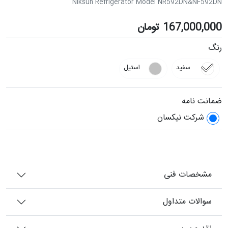
Niksun Refrigerator Model NR592DN&NF592DN
167,000,000
تومان
رنگ
سفید
استیل
ضمانت نامه
شرکت نیکسان
مشخصات فنی
سوالات متداول