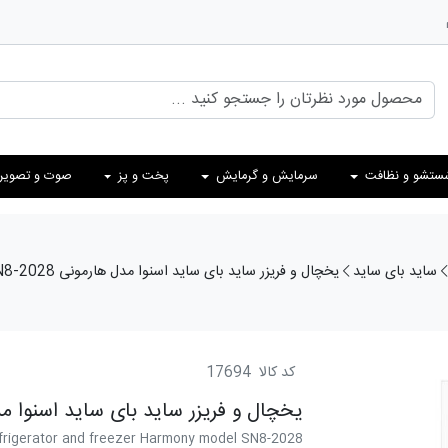
ستشو و نظافت
سرمایش و گرمایش
پخت و پز
صوت و تصویر
ساید بای ساید
یخچال و فریزر ساید بای ساید اسنوا مدل هارمونی SN8-2028
کد کالا
17694
یخچال و فریزر ساید بای ساید اسنوا مدل هار
efrigerator and freezer Harmony model SN8-2028