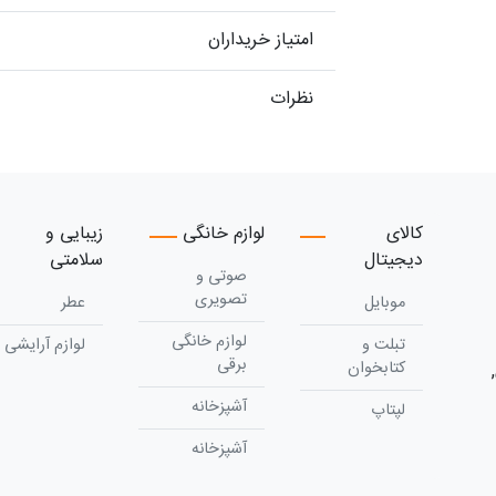
امتیاز خریداران
نظرات
کالای
لوازم خانگی
زیبایی و
دیجیتال
سلامتی
صوتی و
تصویری
موبایل
عطر
لوازم خانگی
تبلت و
لوازم آرایشی
برقی
کتابخوان
آشپزخانه
لپتاپ
آشپزخانه