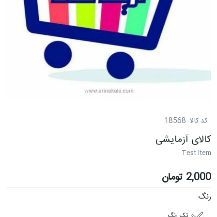
کد کالا
18568
کالای آزمایشی
Test Item
2,000
تومان
رنگ
تک رنگ