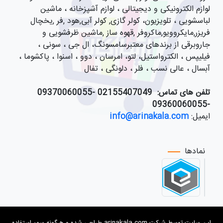
لوازم الکترونیکی و دیجیتالی ، لوازم آشپزخانه ، ماشین
لباسشویی ، تلویزیون، کولر گازی, کولر آبی,هود ,فر ,یخچال
فریزر,مایکروویو,ماکروفر ,قهوه ساز ,ماشین ظرفشویی و
جاروبرقی از برندهای معتبرسامسونگ، ال جی ، سونی ،
فیلیپس ، الکترواستیل، لتو، امرسان ، دوو ، اسنوا ، پاکشوما ،
آبسال ، عالی نسب ، فلر ، دلونگی ، تفال
تلفن های تماس:
021
55407049 -09370060055
-09360060055
ایمیل:
info@arinakala.com
نمادها