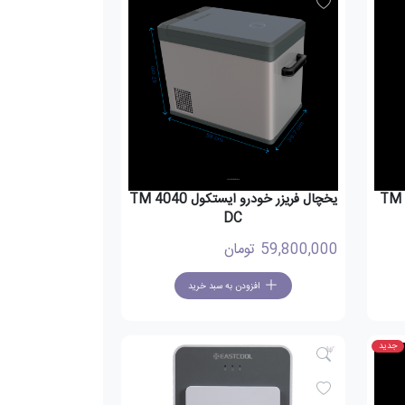
ل TM TW400
یخچال فریزر خودرو ایستکول TM 4040
DC
59,800,000
تومان
افزودن به سبد خرید
جدید