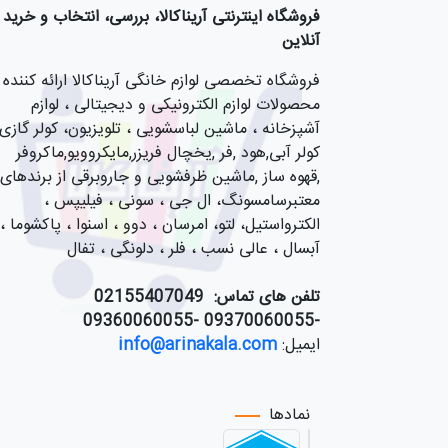
فروشگاه اینترنتی آریناکالا، بررسی، انتخاب و خرید
آنلاین
فروشگاه تخصصی لوازم خانگی آریناکالا ارائه کننده
محصولات لوازم الکترونیکی و دیجیتالی ، لوازم
آشپزخانه ، ماشین لباسشویی ، تلویزیون، کولر گازی,
کولر آبی,هود ,فر ,یخچال فریزر,مایکروویو,ماکروفر
,قهوه ساز ,ماشین ظرفشویی و جاروبرقی از برندهای
معتبرسامسونگ، ال جی ، سونی ، فیلیپس ،
الکترواستیل، لتو، امرسان ، دوو ، اسنوا ، پاکشوما ،
آبسال ، عالی نسب ، فلر ، دلونگی ، تفال
تلفن های تماس:
55407049
021
-09370060055 -09360060055
ایمیل:
info@arinakala.com
نمادها