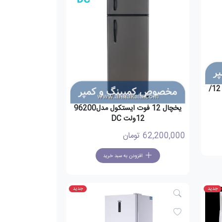
یخچال ایستکول 5 فوت مدل835 12/
یخچال 12 فوت ایستکول مدل96200
12ولت DC
62,200,000
تومان
افزودن به سبد خرید
جدید
جدید