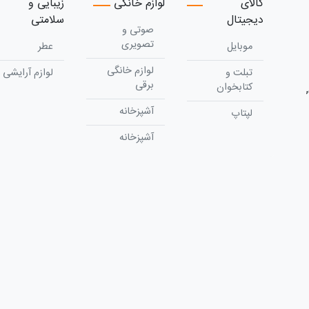
کالای
لوازم خانگی
زیبایی و
دیجیتال
سلامتی
صوتی و
تصویری
موبایل
عطر
لوازم خانگی
تبلت و
لوازم آرایشی
برقی
کتابخوان
آشپزخانه
لپتاپ
آشپزخانه