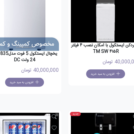
آبسردکن ایستکول با امکان نصب ۴ فیلتر
TM SW ۴۱۵R
24 ولت DC
40,000,
تومان
40,000,000
تومان
افزودن به سبد خرید
افزودن به سبد خرید
جدید