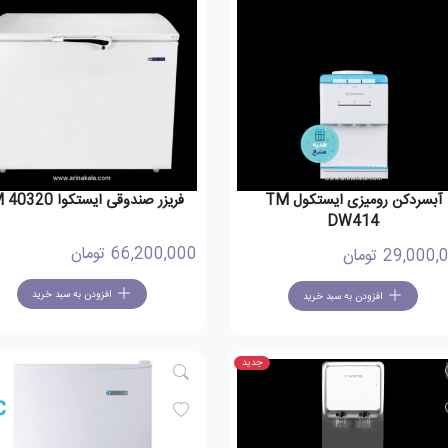
آبسردکن رومیزی ایستکول TM
فریزر صندوقی ایستکوا TM 40320
DW414
66,200,000
تومان
29,000,
تومان
افزودن به سبد خرید
افزودن به سبد خرید
جدید