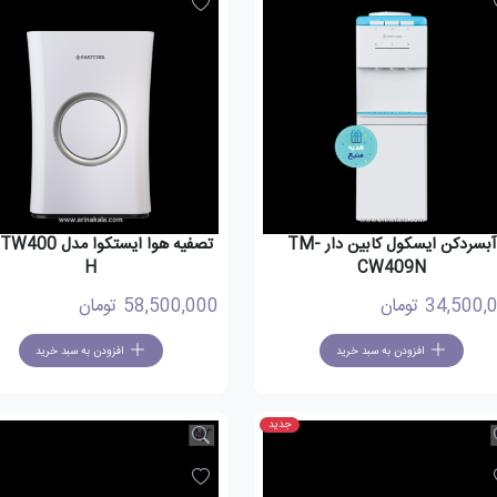
آبسردکن ایسکول کابین دار TM-
تصفیه هوا ایستکوا مد
H
CW409N
34,500,
تومان
58,500,000
تومان
افزودن به سبد خرید
افزودن به سبد خرید
جدید