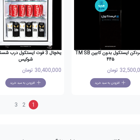
آبسردکن ایستکول بدون کابین TM SB
یخچال 3 فوت ایستکول 
۴۴۵
شوکیس
32,500,
تومان
30,400,000
تومان
افزودن به سبد خرید
افزودن به سبد خرید
3
2
1