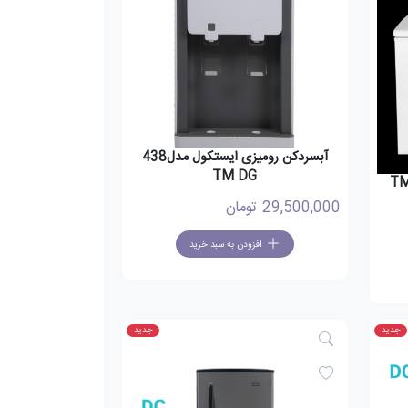
آبسردکن رومیزی ایستکول مدل438
TM DG
29,500,000
تومان
افزودن به سبد خرید
جدید
جدید