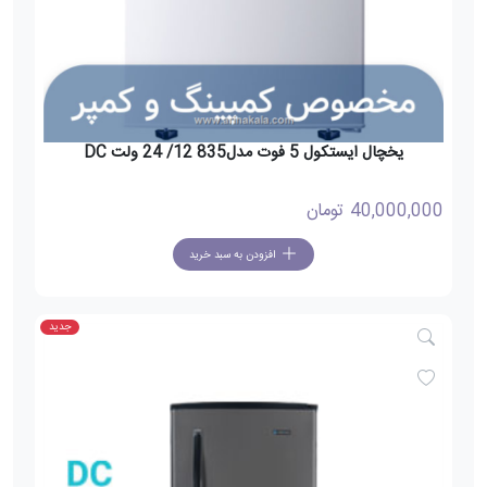
یخچال ایستکول 5 فوت مدل835 12/ 24 ولت DC
40,000,000
تومان
افزودن به سبد خرید
جدید