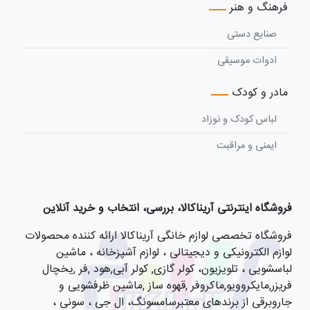
فرهنگ و هنر
صنایع دستی
ادوات موسیقی
مادر و کودک
لباس کودک و نوزاد
ایمنی و مراقبت
فروشگاه اینترنتی آریناکالا، بررسی، انتخاب و خرید آنلاین
فروشگاه تخصصی لوازم خانگی آریناکالا ارائه کننده محصولات
لوازم الکترونیکی و دیجیتالی ، لوازم آشپزخانه ، ماشین
لباسشویی ، تلویزیون، کولر گازی, کولر آبی,هود ,فر ,یخچال
فریزر,مایکروویو,ماکروفر ,قهوه ساز ,ماشین ظرفشویی و
جاروبرقی از برندهای معتبرسامسونگ، ال جی ، سونی ،