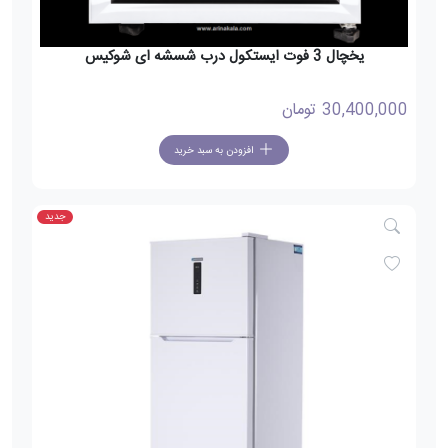
یخچال 3 فوت ایستکول درب شسشه ای شوکیس
30,400,000
تومان
افزودن به سبد خرید
جدید