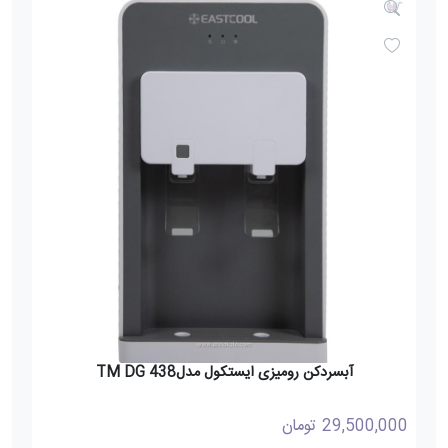
آبسردکن رومیزی ایستکول مدل438 TM DG
29,500,000
تومان