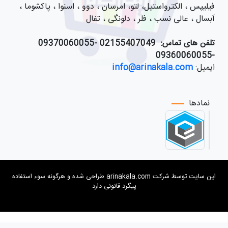
فیلیپس ، الکترواستیل، لتو، امرسان ، دوو ، اسنوا ، پاکشوما ،
آبسال ، عالی نسب ، فلر ، دلونگی ، تفال
تلفن های تماس:
021
55407049 -09370060055
-09360060055
ایمیل:
info@arinakala.com
نمادها
این سایت توسط شرکت arinakala.com طراحی شده و هرگونه سوء استفاده
پیگرد قانونی دارد