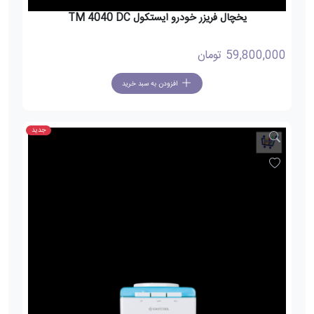
یخچال فریزر خودرو ایستکول TM 4040 DC
59,800,000
تومان
افزودن به سبد خرید
جدید