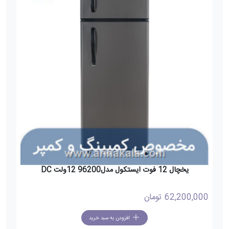
یخچال 12 فوت ایستکول مدل96200 12ولت DC
62,200,000
تومان
افزودن به سبد خرید