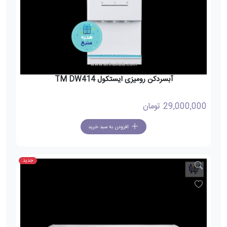
آبسردکن رومیزی ایستکول TM DW414
29,000,000
تومان
افزودن به سبد خرید
جدید