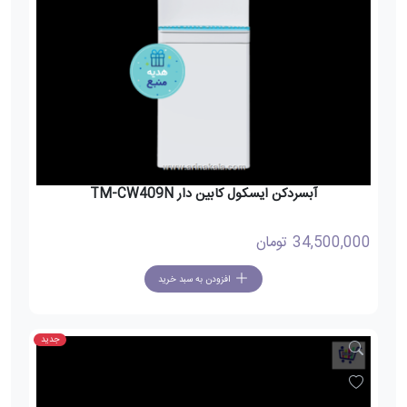
آبسردکن ایسکول کابین دار TM-CW409N
34,500,000
تومان
افزودن به سبد خرید
جدید