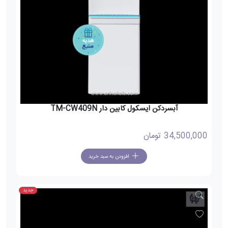
آبسردکن ایسکول کابین دار TM-CW409N
34,500,000
تومان
افزودن به سبد خرید
جدید