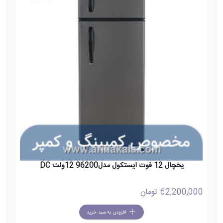
یخچال 12 فوت ایستکول مدل96200 12ولت DC
62,200,000
تومان
افزودن به سبد خرید