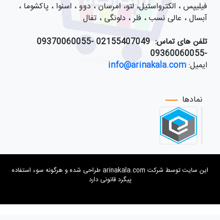
فیلیپس ، الکترواستیل، لتو، امرسان ، دوو ، اسنوا ، پاکشوما ،
آبسال ، عالی نسب ، فلر ، دلونگی ، تفال
تلفن های تماس:
021
55407049 -09370060055
-09360060055
ایمیل:
info@arinakala.com
نمادها
این سایت توسط شرکت arinakala.com طراحی شده و هرگونه سوء استفاده
پیگرد قانونی دارد