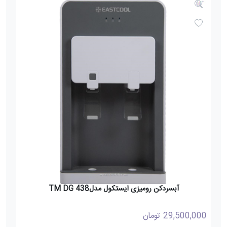
آبسردکن رومیزی ایستکول مدل438 TM DG
29,500,000
تومان