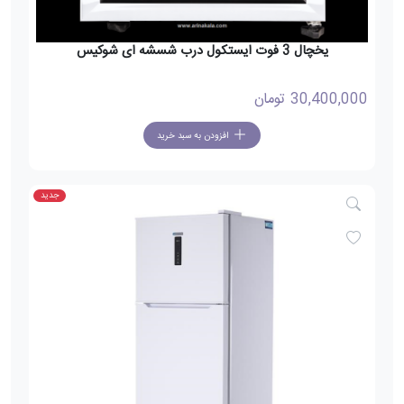
یخچال 3 فوت ایستکول درب شسشه ای شوکیس
30,400,000
تومان
افزودن به سبد خرید
جدید