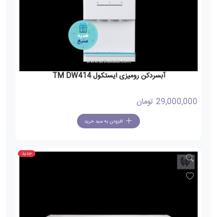
آبسردکن رومیزی ایستکول TM DW414
29,000,000
تومان
افزودن به سبد خرید
جدید