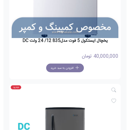
یخچال ایستکول 5 فوت مدل835 12/ 24 ولت DC
40,000,000
تومان
افزودن به سبد خرید
جدید