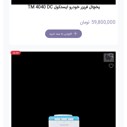
یخچال فریزر خودرو ایستکول TM 4040 DC
59,800,000
تومان
افزودن به سبد خرید
جدید