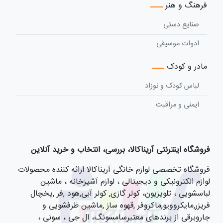
فرهنگ و هنر
صنایع دستی
ادوات موسیقی
مادر و کودک
لباس کودک و نوزاد
ایمنی و مراقبت
فروشگاه اینترنتی آریناکالا، بررسی، انتخاب و خرید آنلاین
فروشگاه تخصصی لوازم خانگی آریناکالا ارائه کننده محصولات
لوازم الکترونیکی و دیجیتالی ، لوازم آشپزخانه ، ماشین
لباسشویی ، تلویزیون، کولر گازی, کولر آبی,هود ,فر ,یخچال
فریزر,مایکروویو,ماکروفر ,قهوه ساز ,ماشین ظرفشویی و
جاروبرقی از برندهای معتبرسامسونگ، ال جی ، سونی ،