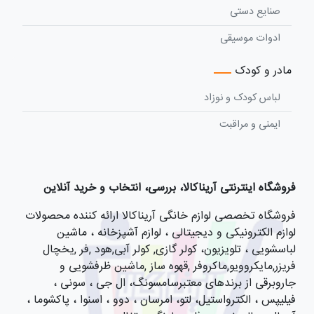
صنایع دستی
ادوات موسیقی
مادر و کودک
لباس کودک و نوزاد
ایمنی و مراقبت
فروشگاه اینترنتی آریناکالا، بررسی، انتخاب و خرید آنلاین
فروشگاه تخصصی لوازم خانگی آریناکالا ارائه کننده محصولات
لوازم الکترونیکی و دیجیتالی ، لوازم آشپزخانه ، ماشین
لباسشویی ، تلویزیون، کولر گازی, کولر آبی,هود ,فر ,یخچال
فریزر,مایکروویو,ماکروفر ,قهوه ساز ,ماشین ظرفشویی و
جاروبرقی از برندهای معتبرسامسونگ، ال جی ، سونی ،
فیلیپس ، الکترواستیل، لتو، امرسان ، دوو ، اسنوا ، پاکشوما ،