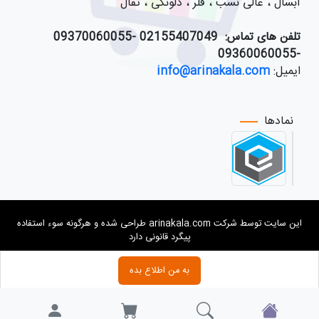
آبسال ، عالی نسب ، فلر ، دلونگی ، تفال
تلفن های تماس:
021
55407049 -09370060055
-09360060055
ایمیل:
info@arinakala.com
نمادها
این سایت توسط شرکت arinakala.com طراحی شده و هرگونه سوء استفاده
پیگرد قانونی دارد
به من اطلاع بده