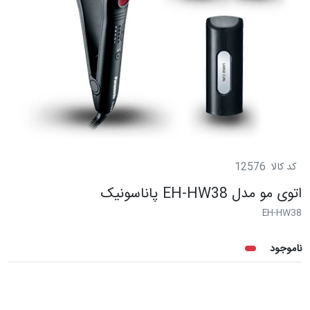
کد کالا
12576
اتوی مو مدل EH-HW38 پاناسونیک
EH-HW38
ناموجود