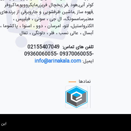
کولر آبی,هود ,فر ,یخچال فریزر,مایکروویو,ماکروفر
,قهوه ساز ,ماشین ظرفشویی و جاروبرقی از برندهای
معتبرسامسونگ، ال جی ، سونی ، فیلیپس ،
الکترواستیل، لتو، امرسان ، دوو ، اسنوا ، پاکشوما ،
آبسال ، عالی نسب ، فلر ، دلونگی ، تفال
تلفن های تماس:
55407049
021
-09370060055 -09360060055
ایمیل:
info@arinakala.com
نمادها
این سایت توسط 