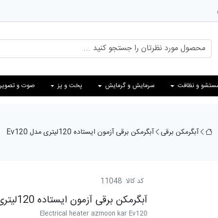
ستشو و نظافت
سرمایش و گرمایش
پخت و پز
صوت و تصویر
آبگرمکن برقی
آبگرمکن برقی آزمون ايستاده 120لیتری مدل Ev120
کد کالا
11048
آبگرمکن برقی آزمون ايستاده 120لیتری مدل Ev120
Electrical heater azmoon kar Ev120