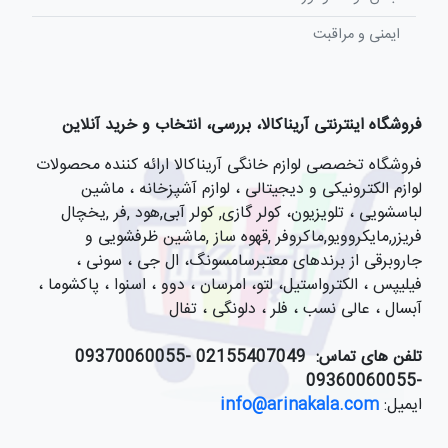
ایمنی و مراقبت
فروشگاه اینترنتی آریناکالا، بررسی، انتخاب و خرید آنلاین
فروشگاه تخصصی لوازم خانگی آریناکالا ارائه کننده محصولات
لوازم الکترونیکی و دیجیتالی ، لوازم آشپزخانه ، ماشین
لباسشویی ، تلویزیون، کولر گازی, کولر آبی,هود ,فر ,یخچال
فریزر,مایکروویو,ماکروفر ,قهوه ساز ,ماشین ظرفشویی و
جاروبرقی از برندهای معتبرسامسونگ، ال جی ، سونی ،
فیلیپس ، الکترواستیل، لتو، امرسان ، دوو ، اسنوا ، پاکشوما ،
آبسال ، عالی نسب ، فلر ، دلونگی ، تفال
تلفن های تماس:
021
55407049 -09370060055
-09360060055
ایمیل:
info@arinakala.com