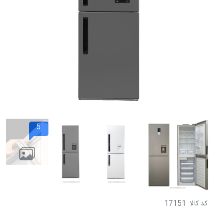
5
کد کالا
17151