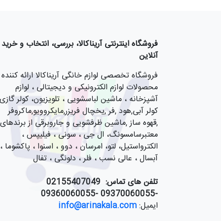
فروشگاه اینترنتی آریناکالا، بررسی، انتخاب و خرید
آنلاین
فروشگاه تخصصی لوازم خانگی آریناکالا ارائه کننده
محصولات لوازم الکترونیکی و دیجیتالی ، لوازم
آشپزخانه ، ماشین لباسشویی ، تلویزیون، کولر گازی,
کولر آبی,هود ,فر ,یخچال فریزر,مایکروویو,ماکروفر
,قهوه ساز ,ماشین ظرفشویی و جاروبرقی از برندهای
معتبرسامسونگ، ال جی ، سونی ، فیلیپس ،
الکترواستیل، لتو، امرسان ، دوو ، اسنوا ، پاکشوما ،
آبسال ، عالی نسب ، فلر ، دلونگی ، تفال
تلفن های تماس:
55407049
021
-09370060055 -09360060055
ایمیل:
info@arinakala.com