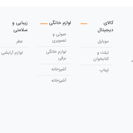
کالای
لوازم خانگی
زیبایی و
دیجیتال
سلامتی
صوتی و
تصویری
موبایل
عطر
لوازم خانگی
تبلت و
لوازم آرایشی
برقی
کتابخوان
آشپزخانه
لپتاپ
آشپزخانه