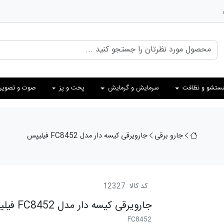
ستشو و نظافت
سرمایش و گرمایش
پخت و پز
صوت و تصویر
جارو برقی
جارویرقی کیسه دار مدل FC8452 فیلیپس
کد کالا
12327
جارویرقی کیسه دار مدل FC8452 فیلیپس
FC8452