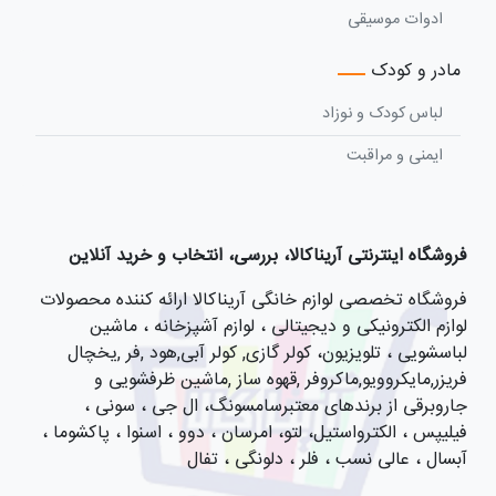
ادوات موسیقی
مادر و کودک
لباس کودک و نوزاد
ایمنی و مراقبت
فروشگاه اینترنتی آریناکالا، بررسی، انتخاب و خرید آنلاین
فروشگاه تخصصی لوازم خانگی آریناکالا ارائه کننده محصولات
لوازم الکترونیکی و دیجیتالی ، لوازم آشپزخانه ، ماشین
لباسشویی ، تلویزیون، کولر گازی, کولر آبی,هود ,فر ,یخچال
فریزر,مایکروویو,ماکروفر ,قهوه ساز ,ماشین ظرفشویی و
جاروبرقی از برندهای معتبرسامسونگ، ال جی ، سونی ،
فیلیپس ، الکترواستیل، لتو، امرسان ، دوو ، اسنوا ، پاکشوما ،
آبسال ، عالی نسب ، فلر ، دلونگی ، تفال