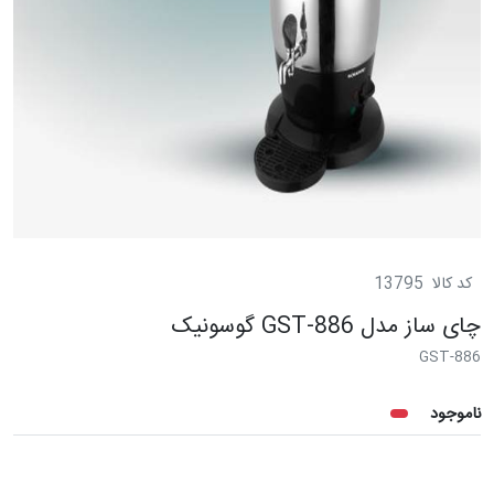
کد کالا
13795
چای ساز مدل GST-886 گوسونیک
GST-886
ناموجود