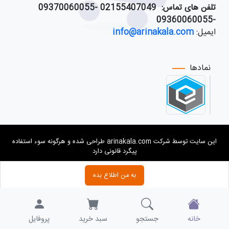
تلفن های تماس:
021
55407049 -09370060055
-09360060055
ایمیل:
info@arinakala.com
نمادها
این سایت توسط شرکت arinakala.com طراحی شده و هرگونه سوء استفاده
پیگرد قانونی دارد
به من اطلاع بده
خانه
جستجو
سبد خرید
پروفایل