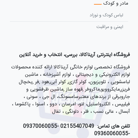
مادر و کودک
لباس کودک و نوزاد
ایمنی و مراقبت
فروشگاه اینترنتی آریناکالا، بررسی، انتخاب و خرید آنلاین
فروشگاه تخصصی لوازم خانگی آریناکالا ارائه کننده محصولات
لوازم الکترونیکی و دیجیتالی ، لوازم آشپزخانه ، ماشین
لباسشویی ، تلویزیون، کولر گازی, کولر آبی,هود ,فر ,یخچال
فریزر,مایکروویو,ماکروفر ,قهوه ساز ,ماشین ظرفشویی و
جاروبرقی از برندهای معتبرسامسونگ، ال جی ، سونی ،
فیلیپس ، الکترواستیل، لتو، امرسان ، دوو ، اسنوا ، پاکشوما ،
آبسال ، عالی نسب ، فلر ، دلونگی ، تفال
تلفن های تماس:
021
55407049 -09370060055
-09360060055