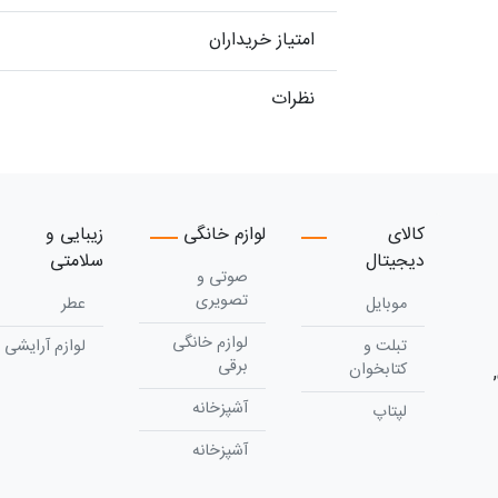
امتیاز خریداران
نظرات
کالای
لوازم خانگی
زیبایی و
دیجیتال
سلامتی
صوتی و
تصویری
موبایل
عطر
لوازم خانگی
تبلت و
لوازم آرایشی
برقی
کتابخوان
آشپزخانه
لپتاپ
آشپزخانه