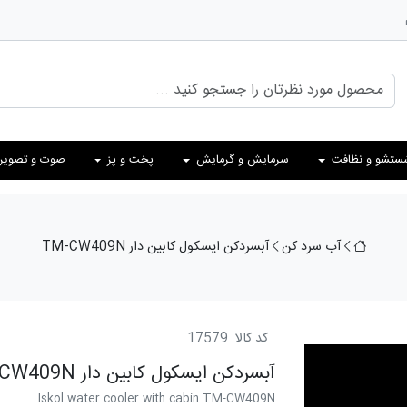
ستشو و نظافت
سرمایش و گرمایش
پخت و پز
صوت و تصویر
آب سرد کن
آبسردکن ایسکول کابین دار TM-CW409N
کد کالا
17579
آبسردکن ایسکول کابین دار TM-CW409N
Iskol water cooler with cabin TM-CW409N