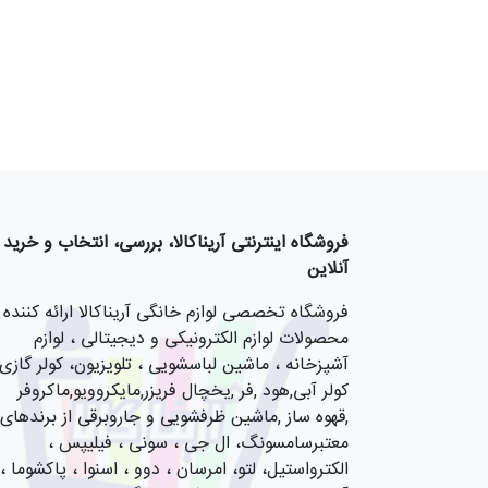
فروشگاه اینترنتی آریناکالا، بررسی، انتخاب و خرید
آنلاین
فروشگاه تخصصی لوازم خانگی آریناکالا ارائه کننده
محصولات لوازم الکترونیکی و دیجیتالی ، لوازم
آشپزخانه ، ماشین لباسشویی ، تلویزیون، کولر گازی,
کولر آبی,هود ,فر ,یخچال فریزر,مایکروویو,ماکروفر
,قهوه ساز ,ماشین ظرفشویی و جاروبرقی از برندهای
معتبرسامسونگ، ال جی ، سونی ، فیلیپس ،
الکترواستیل، لتو، امرسان ، دوو ، اسنوا ، پاکشوما ،