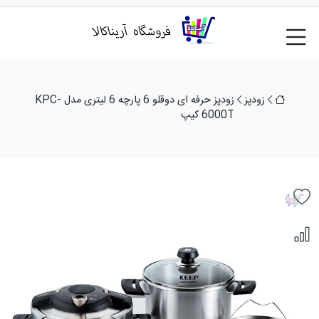
زودپز
زودپز حرفه ای دوقلو 6 پارچه 6 لیتری مدل KPC-
6000T کیپ