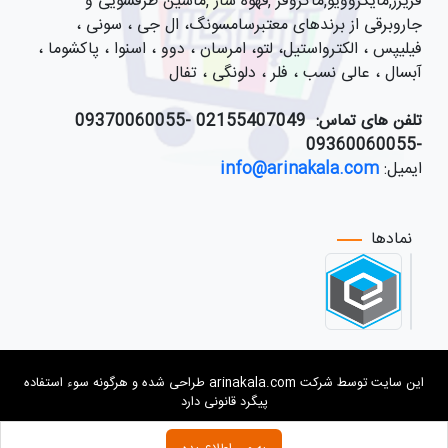
فریزر,مایکروویو,ماکروفر ,قهوه ساز ,ماشین ظرفشویی و
جاروبرقی از برندهای معتبرسامسونگ، ال جی ، سونی ،
فیلیپس ، الکترواستیل، لتو، امرسان ، دوو ، اسنوا ، پاکشوما ،
آبسال ، عالی نسب ، فلر ، دلونگی ، تفال
تلفن های تماس:
021
55407049 -09370060055
-09360060055
ایمیل:
info@arinakala.com
نمادها
این سایت توسط شرکت arinakala.com طراحی شده و هرگونه سوء استفاده
پیگرد قانونی دارد