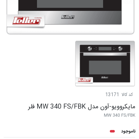
کد کالا
13171
مایکروویو-آون مدل MW 340 FS/FBK فلر
MW 340 FS/FBK
ناموجود