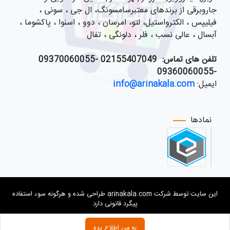
جاروبرقی از برندهای معتبرسامسونگ، ال جی ، سونی ،
فیلیپس ، الکترواستیل، لتو، امرسان ، دوو ، اسنوا ، پاکشوما ،
آبسال ، عالی نسب ، فلر ، دلونگی ، تفال
تلفن های تماس:
021
55407049 -09370060055
-09360060055
ایمیل:
info@arinakala.com
نمادها
این سایت توسط شرکت arinakala.com طراحی شده و هرگونه سوء استفاده
پیگرد قانونی دارد
به من اطلاع بده