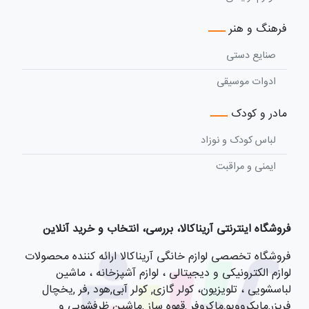
فرهنگ و هنر
صنایع دستی
ادوات موسیقی
مادر و کودک
لباس کودک و نوزاد
ایمنی و مراقبت
فروشگاه اینترنتی آریناکالا، بررسی، انتخاب و خرید آنلاین
فروشگاه تخصصی لوازم خانگی آریناکالا ارائه کننده محصولات
لوازم الکترونیکی و دیجیتالی ، لوازم آشپزخانه ، ماشین
لباسشویی ، تلویزیون، کولر گازی, کولر آبی,هود ,فر ,یخچال
فریزر,مایکروویو,ماکروفر ,قهوه ساز ,ماشین ظرفشویی و