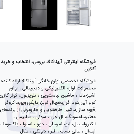
فروشگاه اینترنتی آریناکالا، بررسی، انتخاب و خرید
آنلاین
فروشگاه تخصصی لوازم خانگی آریناکالا ارائه کننده
محصولات لوازم الکترونیکی و دیجیتالی ، لوازم
آشپزخانه ، ماشین لباسشویی ، تلویزیون، کولر گازی,
کولر آبی,هود ,فر ,یخچال فریزر,مایکروویو,ماکروفر
,قهوه ساز ,ماشین ظرفشویی و جاروبرقی از برندهای
معتبرسامسونگ، ال جی ، سونی ، فیلیپس ،
الکترواستیل، لتو، امرسان ، دوو ، اسنوا ، پاکشوما ،
آبسال ، عالی نسب ، فلر ، دلونگی ، تفال