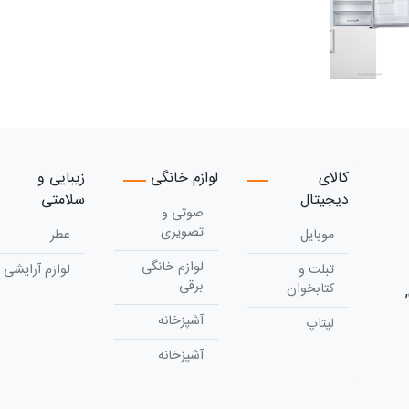
کالای
لوازم خانگی
زیبایی و
دیجیتال
سلامتی
صوتی و
تصویری
موبایل
عطر
لوازم خانگی
تبلت و
لوازم آرایشی
برقی
کتابخوان
آشپزخانه
لپتاپ
آشپزخانه