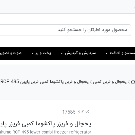
ستشو و نظافت
سرمایش و گرمایش
پخت و پز
صوت و تصویر
یخچال و فریزر کمبی
یخچال و فریزر پاکشوما کمبی فریزر پایین RCP 495
کد کالا
17585
یخچال و فریزر پاکشوما کمبی فریزر پایین  495
huma RCP 495 lower combi freezer refrigerator