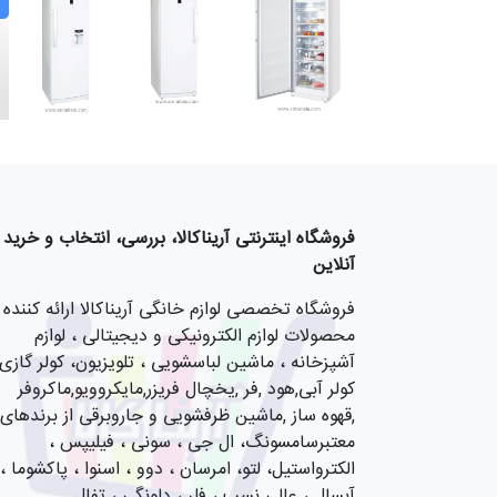
فروشگاه اینترنتی آریناکالا، بررسی، انتخاب و خرید
آنلاین
فروشگاه تخصصی لوازم خانگی آریناکالا ارائه کننده
محصولات لوازم الکترونیکی و دیجیتالی ، لوازم
آشپزخانه ، ماشین لباسشویی ، تلویزیون، کولر گازی,
کولر آبی,هود ,فر ,یخچال فریزر,مایکروویو,ماکروفر
,قهوه ساز ,ماشین ظرفشویی و جاروبرقی از برندهای
معتبرسامسونگ، ال جی ، سونی ، فیلیپس ،
الکترواستیل، لتو، امرسان ، دوو ، اسنوا ، پاکشوما ،
آبسال ، عالی نسب ، فلر ، دلونگی ، تفال