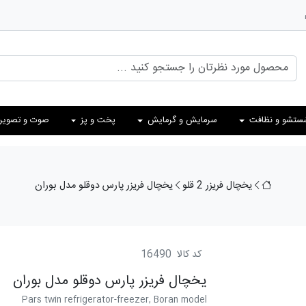
ستشو و نظافت
سرمایش و گرمایش
پخت و پز
صوت و تصویر
یخچال فریزر 2 قلو
یخچال فریزر پارس دوقلو مدل بوران
کد کالا
16490
یخچال فریزر پارس دوقلو مدل بوران
Pars twin refrigerator-freezer, Boran model